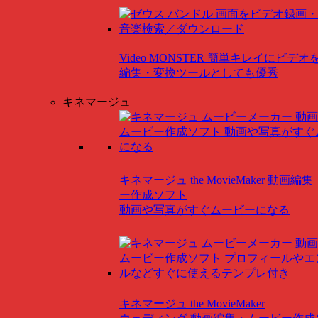
Video MONSTER
簡単キレイにビデオ
編集・変換ツールとしても優秀
キネマージュ
キネマージュ the MovieMaker
動画編集
ー作成ソフト
動画や写真がすぐムービーになる
キネマージュ the MovieMaker