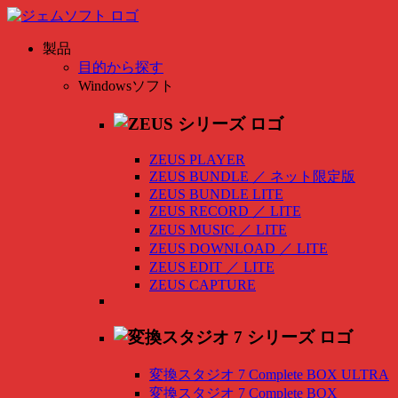
製品
目的から探す
Windowsソフト
ZEUS PLAYER
ZEUS BUNDLE
／
ネット限定版
ZEUS BUNDLE LITE
ZEUS RECORD
／
LITE
ZEUS MUSIC
／
LITE
ZEUS DOWNLOAD
／
LITE
ZEUS EDIT
／
LITE
ZEUS CAPTURE
変換スタジオ 7 Complete BOX ULTRA
変換スタジオ 7 Complete BOX