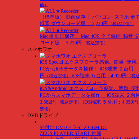
価）
ALL★Recorder
（標準版）
動画保存！ パソコン･スマホ 全
録音
ダウンロード版： 5,220円
（税込定価）
ALL★Recorder
Mac版
動画保存！ Mac･iOS 全て録画･録音
ロード版： 5,220円
（税込定価）
スマホワオ
スマホワオ エクスプローラ
iOS Special
エクスプローラ感覚。簡単･便利
PCからiOSデータを操作！
iOS端末 ２台用：3
円
iOS端末 ５台用：4,959円
（税込定価）
（税
スマホワオ エクスプローラ
iOS&Android
エクスプローラ感覚。簡単･便
PCからスマホデータを操作！
iOS端末 ２台
3,582円
iOS端末 ５台用：4,959円
（税込定価）
定価）
DVDドライブ
外付け DVDドライブ GEM-D1
ZEUS PLAYER START 付属