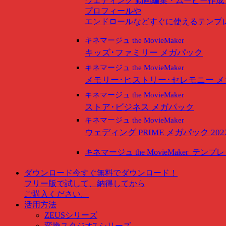
ウェディング
動画編集・ムービー作成
プロフィールや
エンドロールなどすぐに使えるテンプ
キネマージュ the MovieMaker
キッズ･ファミリー メガパック
キネマージュ the MovieMaker
メモリー･ヒストリー･セレモニー 
キネマージュ the MovieMaker
ストア･ビジネス メガパック
キネマージュ the MovieMaker
ウェディング PRIME メガパック 202
キネマージュ the MovieMaker
テンプレ
ダウンロード
今すぐ無料でダウンロード！
フリー版で試して、納得してから
ご購入ください。
活用方法
ZEUSシリーズ
変換スタジオ7 シリーズ