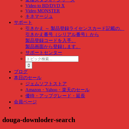
Video to BD/DVD X
Video MONSTER
キネマージュ
サポート
引きかえ ～ 製品登録
ライセンスカード記載の、
引きかえ番号（シリアル番号）から
製品登録コードを入手、
製品画面から登録します。
サポートセンター
ト
ピ
ッ
ブログ
ク
本日のセール
検
ジェムソフトストア
索
Amazon・Yahoo・楽天のセール
…
優待・アップグレード・延長
会員ページ
douga-downloder-search