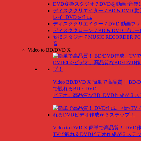
DVD変換スタジオ 7
DVDを動画･音楽
ディスククリエイター 7 BD & DVD
動
レイ･DVDを作成
ディスククリエイター 7 DVD
動画ファ
ディスククローン 7 BD & DVD
ブルー
変換スタジオ 7 MUSIC RECORDER
P
音
Video to BD/DVD X
Video BD/DVD X
簡単で高品質！ BD/
で観れるBD・DVD
ビデオ。高品質なBD･DVD作成が３
Video to DVD X
簡単で高品質！ DVD
TVで観れるDVDビデオ作成が３ステ