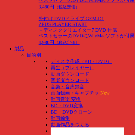
ベストセラーのDVDにWin/Macソフトが付
3,480円
（税込定価）
外付け DVDドライブ GEM-D1
ZEUS PLAYER START
＋ディスククリエイター7 DVD 付属
ベストセラーのDVDにWin/Macソフトが付
4,980円
（税込定価）
製品
目的別
ディスク作成（BD・DVD）
再生（プレイヤー）
動画ダウンロード
音楽ダウンロード
音楽・音声録音
画面録画・キャプチャ
New
動画音楽 変換
BD・DVD変換
BD・DVDクローン
動画編集
動画作品をつくる
スマホ管理
New