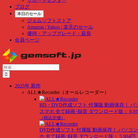
サポートセンター
ブログ
本日のセール
ジェムソフトストア
Amazon / Yahoo / 楽天のセール
優待・アップグレード・延長
会員ページ
Skip
to
content
検
索
…
2025年 新作
ALL★Recorder（オールレコーダー）
ALL★Recorder
BD・DVD作成ソフト 付属版
動画保存！ パ
スマホ 全て録画･録音
ダウンロード版： 6,91
（税込定価）
ALL★Recorder
DVD作成ソフト 付属版
動画保存！ パソコン
ホ 全て録画･録音
ダウンロード版： 5,904円