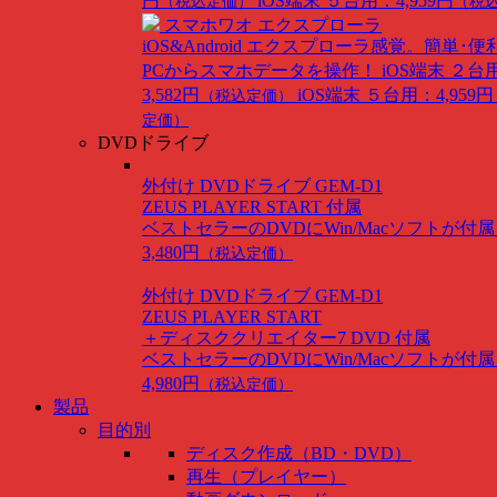
円
iOS端末 ５台用：4,959円
（税込定価）
（税
スマホワオ エクスプローラ
iOS&Android
エクスプローラ感覚。簡単･便
PCからスマホデータを操作！
iOS端末 ２台
3,582円
iOS端末 ５台用：4,959円
（税込定価）
定価）
DVDドライブ
外付け DVDドライブ GEM-D1
ZEUS PLAYER START 付属
ベストセラーのDVDにWin/Macソフトが付
3,480円
（税込定価）
外付け DVDドライブ GEM-D1
ZEUS PLAYER START
＋ディスククリエイター7 DVD 付属
ベストセラーのDVDにWin/Macソフトが付
4,980円
（税込定価）
製品
目的別
ディスク作成（BD・DVD）
再生（プレイヤー）