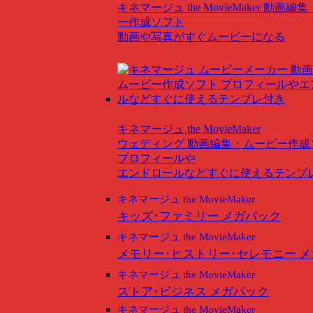
キネマージュ the MovieMaker
動画編集
ー作成ソフト
動画や写真がすぐムービーになる
キネマージュ the MovieMaker
ウェディング
動画編集・ムービー作成
プロフィールや
エンドロールなどすぐに使えるテンプ
キネマージュ the MovieMaker
キッズ･ファミリー メガパック
キネマージュ the MovieMaker
メモリー･ヒストリー･セレモニー 
キネマージュ the MovieMaker
ストア･ビジネス メガパック
キネマージュ the MovieMaker