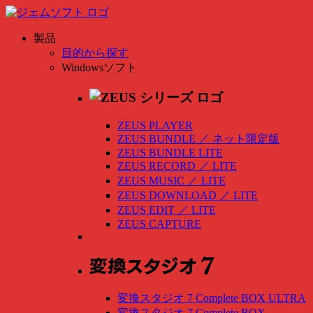
製品
目的から探す
Windowsソフト
ZEUS PLAYER
ZEUS BUNDLE
／
ネット限定版
ZEUS BUNDLE LITE
ZEUS RECORD
／
LITE
ZEUS MUSIC
／
LITE
ZEUS DOWNLOAD
／
LITE
ZEUS EDIT
／
LITE
ZEUS CAPTURE
変換スタジオ 7 Complete BOX ULTRA
変換スタジオ 7 Complete BOX