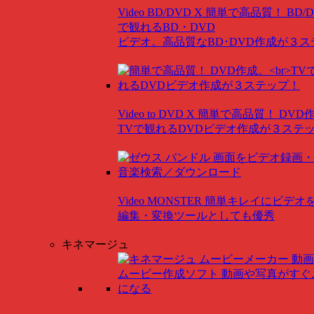
Video BD/DVD X
簡単で高品質！ BD/
で観れるBD・DVD
ビデオ。高品質なBD･DVD作成が３
Video to DVD X
簡単で高品質！ DVD
TVで観れるDVDビデオ作成が３ステ
Video MONSTER
簡単キレイにビデオ
編集・変換ツールとしても優秀
キネマージュ