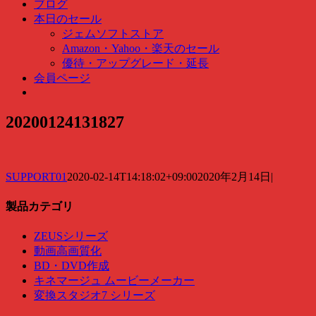
ッ
ブログ
ク
本日のセール
検
ジェムソフトストア
索
Amazon・Yahoo・楽天のセール
…
優待・アップグレード・延長
会員ページ
20200124131827
SUPPORT01
2020-02-14T14:18:02+09:00
2020年2月14日
|
製品カテゴリ
ZEUSシリーズ
動画高画質化
BD・DVD作成
キネマージュ ムービーメーカー
変換スタジオ7 シリーズ