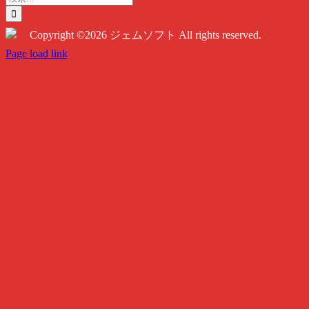
索
…
Copyright ©2026 ジェムソフト All rights reserved.
Twitter
Instagram
Facebook
Page load link
Go
to
Top