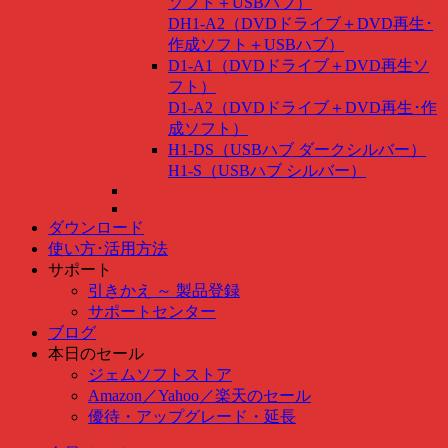
ソフト＋USBハブ）
DH1-A2（DVDドライブ＋DVD再生･
作成ソフト＋USBハブ）
D1-A1（DVDドライブ＋DVD再生ソ
フト）
D1-A2（DVDドライブ＋DVD再生･作
成ソフト）
H1-DS（USBハブ ダークシルバー）
H1-S（USBハブ シルバー）
ダウンロード
使い方･活用方法
サポート
引きかえ ～ 製品登録
サポートセンター
ブログ
本日のセール
ジェムソフトストア
Amazon
／
Yahoo
／
楽天のセール
優待・アップグレード・延長