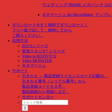
ウェディング PRIME メガパック 202
キネマージュ the MovieMaker
テンプレ
ダウンロード
今すぐ無料でダウンロード！
フリー版で試して、納得してから
ご購入ください。
活用方法
ZEUSシリーズ
変換スタジオ7 シリーズ
Video to BD/DVD X
Video MONSTER
キネマージュ
サポート
引きかえ ～ 製品登録
ライセンスカード記載の、
引きかえ番号（シリアル番号）から
製品登録コードを入手、
製品画面から登録します。
サポートセンター
ト
ピ