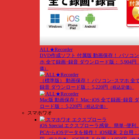
ALL★Recorder
DVD作成ソフト 付属版
動画保存！ パソコン
ホ 全て録画･録音
ダウンロード版： 5,904円
価）
ALL★Recorder
（標準版）
動画保存！ パソコン･スマホ 全
録音
ダウンロード版： 5,220円
（税込定価）
ALL★Recorder
Mac版
動画保存！ Mac･iOS 全て録画･録音
ロード版： 5,220円
（税込定価）
スマホワオ
スマホワオ エクスプローラ
iOS Special
エクスプローラ感覚。簡単･便利
PCからiOSデータを操作！
iOS端末 ２台用：3