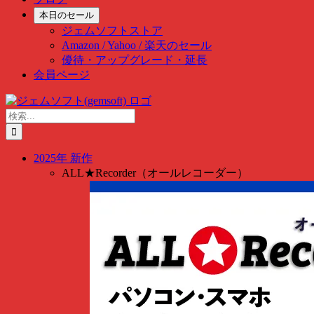
本日のセール
ジェムソフトストア
Amazon / Yahoo / 楽天のセール
優待・アップグレード・延長
会員ページ
Skip
to
検
content
索
…
2025年 新作
ALL★Recorder（オールレコーダー）