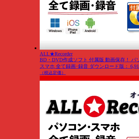
ALL★Recorder
BD・DVD作成ソフト 付属版
動画保存！ パ
スマホ 全て録画･録音
ダウンロード版： 6,91
（税込定価）