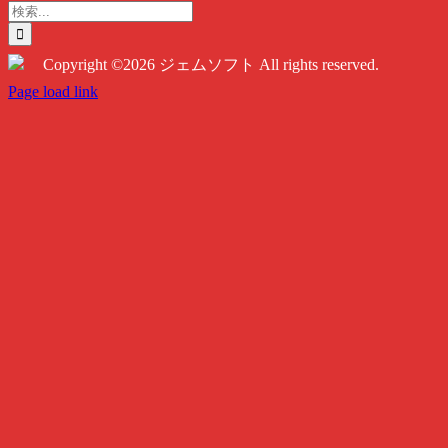
検
索
…
Copyright ©2026 ジェムソフト All rights reserved.
Twitter
Instagram
Facebook
Page load link
Go
to
Top