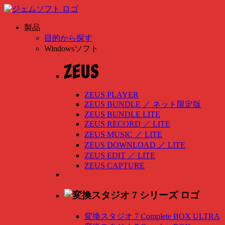
製品
目的から探す
Windowsソフト
ZEUS PLAYER
ZEUS BUNDLE
／
ネット限定版
ZEUS BUNDLE LITE
ZEUS RECORD
／
LITE
ZEUS MUSIC
／
LITE
ZEUS DOWNLOAD
／
LITE
ZEUS EDIT
／
LITE
ZEUS CAPTURE
変換スタジオ 7 Complete BOX ULTRA