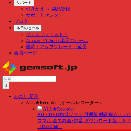
サポート
引きかえ ～ 製品登録
サポートセンター
ブログ
本日のセール
ジェムソフトストア
Amazon / Yahoo / 楽天のセール
優待・アップグレード・延長
会員ページ
Skip
to
content
検
索
…
2025年 新作
ALL★Recorder（オールレコーダー）
ALL★Recorder
BD・DVD作成ソフト 付属版
動画保存！ パ
スマホ 全て録画･録音
ダウンロード版： 6,91
（税込定価）