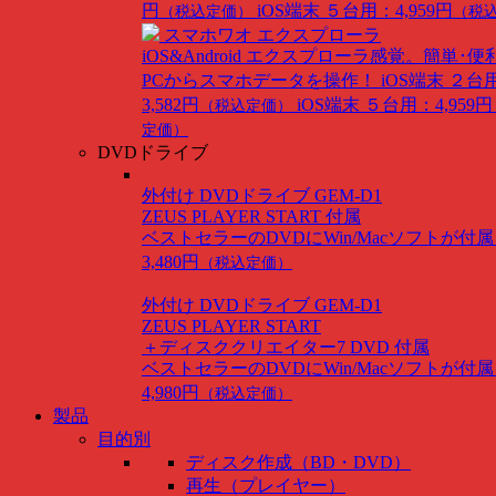
円
iOS端末 ５台用：4,959円
（税込定価）
（税
スマホワオ エクスプローラ
iOS&Android
エクスプローラ感覚。簡単･便
PCからスマホデータを操作！
iOS端末 ２台
3,582円
iOS端末 ５台用：4,959円
（税込定価）
定価）
DVDドライブ
外付け DVDドライブ GEM-D1
ZEUS PLAYER START 付属
ベストセラーのDVDにWin/Macソフトが付
3,480円
（税込定価）
外付け DVDドライブ GEM-D1
ZEUS PLAYER START
＋ディスククリエイター7 DVD 付属
ベストセラーのDVDにWin/Macソフトが付
4,980円
（税込定価）
製品
目的別
ディスク作成（BD・DVD）
再生（プレイヤー）