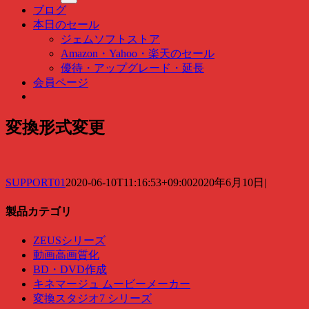
ッ
ブログ
ク
本日のセール
検
ジェムソフトストア
索
Amazon・Yahoo・楽天のセール
…
優待・アップグレード・延長
会員ページ
変換形式変更
SUPPORT01
2020-06-10T11:16:53+09:00
2020年6月10日
|
製品カテゴリ
ZEUSシリーズ
動画高画質化
BD・DVD作成
キネマージュ ムービーメーカー
変換スタジオ7 シリーズ