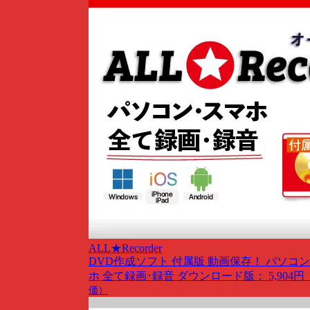
ALL★Recorder
DVD作成ソフト 付属版
動画保存！ パソコン
ホ 全て録画･録音
ダウンロード版： 5,904円
価）