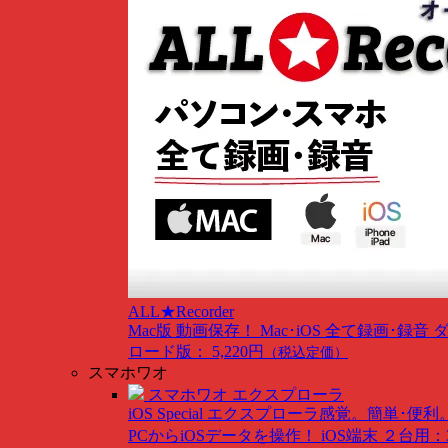
ALL★Recorder
Mac版
動画保存！ Mac･iOS 全て録画･録音
ロード版： 5,220円
（税込定価）
スマホワオ
スマホワオ エクスプローラ
iOS Special
エクスプローラ感覚。簡単･便利
PCからiOSデータを操作！
iOS端末 ２台用：3