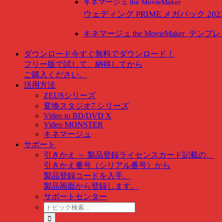
キネマージュ the MovieMaker
ウェディング PRIME メガパック 202
キネマージュ the MovieMaker
テンプレ
ダウンロード
今すぐ無料でダウンロード！
フリー版で試して、納得してから
ご購入ください。
活用方法
ZEUSシリーズ
変換スタジオ7 シリーズ
Video to BD/DVD X
Video MONSTER
キネマージュ
サポート
引きかえ ～ 製品登録
ライセンスカード記載の、
引きかえ番号（シリアル番号）から
製品登録コードを入手、
製品画面から登録します。
サポートセンター
ト
ピ