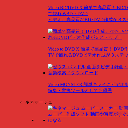
Video BD/DVD X
簡単で高品質！ BD/
で観れるBD・DVD
ビデオ。高品質なBD･DVD作成が３
Video to DVD X
簡単で高品質！ DVD
TVで観れるDVDビデオ作成が３ステ
Video MONSTER
簡単キレイにビデオ
編集・変換ツールとしても優秀
キネマージュ