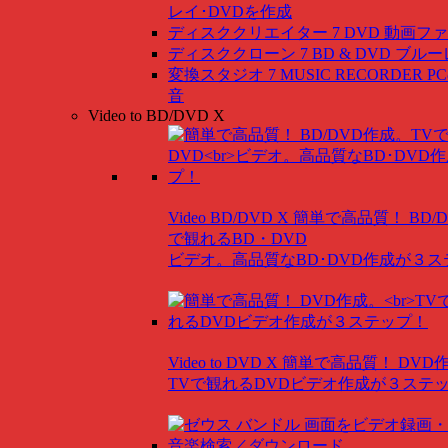
レイ･DVDを作成
ディスククリエイター 7 DVD
動画ファ
ディスククローン 7 BD & DVD
ブルー
変換スタジオ 7 MUSIC RECORDER
P
音
Video to BD/DVD X
Video BD/DVD X
簡単で高品質！ BD/
で観れるBD・DVD
ビデオ。高品質なBD･DVD作成が３
Video to DVD X
簡単で高品質！ DVD
TVで観れるDVDビデオ作成が３ステ