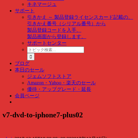
キネマージュ
サポート
引きかえ ～ 製品登録
ライセンスカード記載の、
引きかえ番号（シリアル番号）から
製品登録コードを入手、
製品画面から登録します。
サポートセンター
ト
ピ
ッ
ブログ
ク
本日のセール
検
ジェムソフトストア
索
Amazon・Yahoo・楽天のセール
…
優待・アップグレード・延長
会員ページ
v7-dvd-to-iphone7-plus02