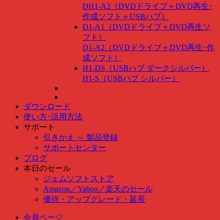
DH1-A2（DVDドライブ＋DVD再生･
作成ソフト＋USBハブ）
D1-A1（DVDドライブ＋DVD再生ソ
フト）
D1-A2（DVDドライブ＋DVD再生･作
成ソフト）
H1-DS（USBハブ ダークシルバー）
H1-S（USBハブ シルバー）
ダウンロード
使い方･活用方法
サポート
引きかえ ～ 製品登録
サポートセンター
ブログ
本日のセール
ジェムソフトストア
Amazon
／
Yahoo
／
楽天のセール
優待・アップグレード・延長
会員ページ