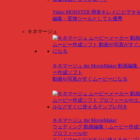
Video MONSTER
簡単キレイにビデオ
編集・変換ツールとしても優秀
キネマージュ
キネマージュ the MovieMaker
動画編集
ー作成ソフト
動画や写真がすぐムービーになる
キネマージュ the MovieMaker
ウェディング
動画編集・ムービー作成
プロフィールや
エンドロールなどすぐに使えるテンプ