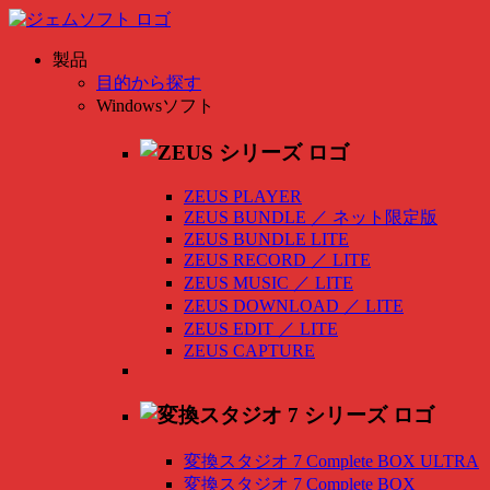
製品
目的から探す
Windowsソフト
ZEUS PLAYER
ZEUS BUNDLE
／
ネット限定版
ZEUS BUNDLE LITE
ZEUS RECORD
／
LITE
ZEUS MUSIC
／
LITE
ZEUS DOWNLOAD
／
LITE
ZEUS EDIT
／
LITE
ZEUS CAPTURE
変換スタジオ 7 Complete BOX ULTRA
変換スタジオ 7 Complete BOX