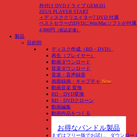
外付け DVDドライブ GEM-D1
ZEUS PLAYER START
＋ディスククリエイター7 DVD 付属
ベストセラーのDVDにWin/Macソフトが付
4,980円
（税込定価）
製品
目的別
ディスク作成（BD・DVD）
再生（プレイヤー）
動画ダウンロード
音楽ダウンロード
音楽・音声録音
画面録画・キャプチャ
New
動画音楽 変換
BD・DVD変換
BD・DVDクローン
動画編集
動画作品をつくる
スマホ管理
New
お得なバンドル製品
まずはフリー版でお試し、ダウンロー