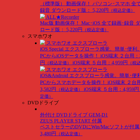
（標準版）
動画保存！ パソコン･スマホ 全
録音
ダウンロード版： 5,220円
（税込定価）
ALL★Recorder
Mac版
動画保存！ Mac･iOS 全て録画･録音
ロード版： 5,220円
（税込定価）
スマホワオ
スマホワオ エクスプローラ
iOS Special
エクスプローラ感覚。簡単･便利
PCからiOSデータを操作！
iOS端末 ２台用：3
円
iOS端末 ５台用：4,959円
（税込定価）
（税
スマホワオ エクスプローラ
iOS&Android
エクスプローラ感覚。簡単･便
PCからスマホデータを操作！
iOS端末 ２台
3,582円
iOS端末 ５台用：4,959円
（税込定価）
定価）
DVDドライブ
外付け DVDドライブ GEM-D1
ZEUS PLAYER START 付属
ベストセラーのDVDにWin/Macソフトが付
3,480円
（税込定価）