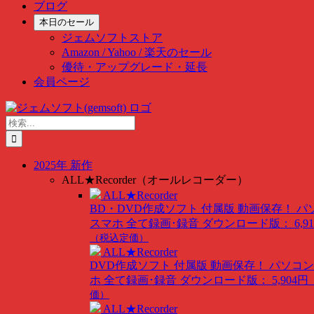
ブログ
本日のセール
ジェムソフトストア
Amazon / Yahoo / 楽天のセール
優待・アップグレード・延長
会員ページ
Skip
to
検
content
索
…
2025年 新作
ALL★Recorder（オールレコーダー）
ALL★Recorder
BD・DVD作成ソフト 付属版
動画保存！ パ
スマホ 全て録画･録音
ダウンロード版： 6,91
（税込定価）
ALL★Recorder
DVD作成ソフト 付属版
動画保存！ パソコン
ホ 全て録画･録音
ダウンロード版： 5,904円
価）
ALL★Recorder