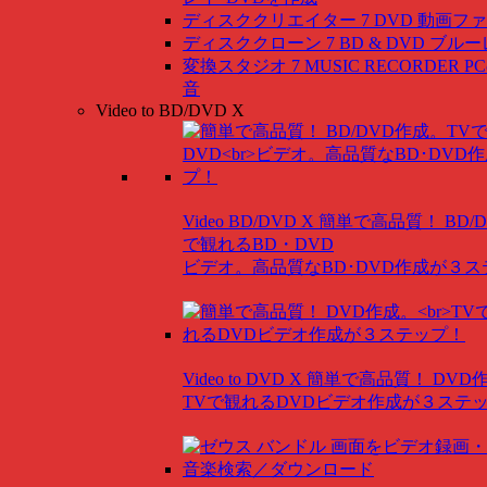
ディスククリエイター 7 DVD
動画ファ
ディスククローン 7 BD & DVD
ブルー
変換スタジオ 7 MUSIC RECORDER
P
音
Video to BD/DVD X
Video BD/DVD X
簡単で高品質！ BD/
で観れるBD・DVD
ビデオ。高品質なBD･DVD作成が３
Video to DVD X
簡単で高品質！ DVD
TVで観れるDVDビデオ作成が３ステ