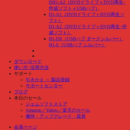
DH1-A2（DVDドライブ＋DVD再生･
作成ソフト＋USBハブ）
D1-A1（DVDドライブ＋DVD再生ソ
フト）
D1-A2（DVDドライブ＋DVD再生･作
成ソフト）
H1-DS（USBハブ ダークシルバー）
H1-S（USBハブ シルバー）
ダウンロード
使い方･活用方法
サポート
引きかえ ～ 製品登録
サポートセンター
ブログ
本日のセール
ジェムソフトストア
Amazon
／
Yahoo
／
楽天のセール
優待・アップグレード・延長
会員ページ