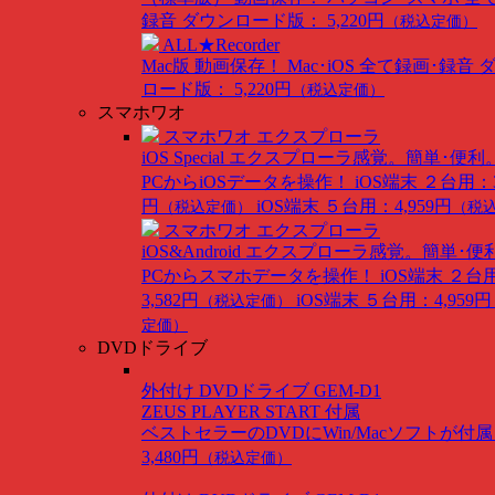
録音
ダウンロード版： 5,220円
（税込定価）
ALL★Recorder
Mac版
動画保存！ Mac･iOS 全て録画･録音
ロード版： 5,220円
（税込定価）
スマホワオ
スマホワオ エクスプローラ
iOS Special
エクスプローラ感覚。簡単･便利
PCからiOSデータを操作！
iOS端末 ２台用：3
円
iOS端末 ５台用：4,959円
（税込定価）
（税
スマホワオ エクスプローラ
iOS&Android
エクスプローラ感覚。簡単･便
PCからスマホデータを操作！
iOS端末 ２台
3,582円
iOS端末 ５台用：4,959円
（税込定価）
定価）
DVDドライブ
外付け DVDドライブ GEM-D1
ZEUS PLAYER START 付属
ベストセラーのDVDにWin/Macソフトが付
3,480円
（税込定価）