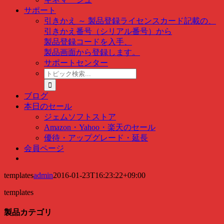
サポート
引きかえ ～ 製品登録
ライセンスカード記載の、
引きかえ番号（シリアル番号）から
製品登録コードを入手、
製品画面から登録します。
サポートセンター
ト
ピ
ッ
ブログ
ク
本日のセール
検
ジェムソフトストア
索
Amazon・Yahoo・楽天のセール
…
優待・アップグレード・延長
会員ページ
templates
admin
2016-01-23T16:23:22+09:00
templates
製品カテゴリ