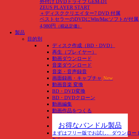
外付け DVDドライブ GEM-D1
ZEUS PLAYER START
＋ディスククリエイター7 DVD 付属
ベストセラーのDVDにWin/Macソフトが付
4,980円
（税込定価）
製品
目的別
ディスク作成（BD・DVD）
再生（プレイヤー）
動画ダウンロード
音楽ダウンロード
音楽・音声録音
画面録画・キャプチャ
New
動画音楽 変換
BD・DVD変換
BD・DVDクローン
動画編集
動画作品をつくる
スマホ管理
New
お得なバンドル製品
まずはフリー版でお試し、ダウンロー