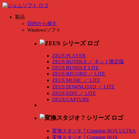
製品
目的から探す
Windowsソフト
ZEUS PLAYER
ZEUS BUNDLE
／
ネット限定版
ZEUS BUNDLE LITE
ZEUS RECORD
／
LITE
ZEUS MUSIC
／
LITE
ZEUS DOWNLOAD
／
LITE
ZEUS EDIT
／
LITE
ZEUS CAPTURE
変換スタジオ 7 Complete BOX ULTRA
変換スタジオ 7 Complete BOX