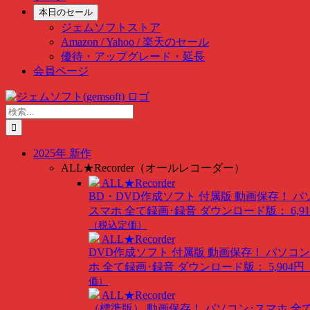
本日のセール
ジェムソフトストア
Amazon / Yahoo / 楽天のセール
優待・アップグレード・延長
会員ページ
Skip
to
検
content
索
…
2025年 新作
ALL★Recorder（オールレコーダー）
ALL★Recorder
BD・DVD作成ソフト 付属版
動画保存！ パ
スマホ 全て録画･録音
ダウンロード版： 6,91
（税込定価）
ALL★Recorder
DVD作成ソフト 付属版
動画保存！ パソコン
ホ 全て録画･録音
ダウンロード版： 5,904円
価）
ALL★Recorder
（標準版）
動画保存！ パソコン･スマホ 全