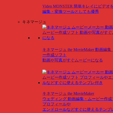
Video MONSTER
簡単キレイにビデオ
編集・変換ツールとしても優秀
キネマージュ
キネマージュ the MovieMaker
動画編集
ー作成ソフト
動画や写真がすぐムービーになる
キネマージュ the MovieMaker
ウェディング
動画編集・ムービー作成
プロフィールや
エンドロールなどすぐに使えるテンプ