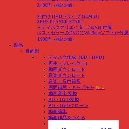
3,480円
（税込定価）
外付け DVDドライブ GEM-D1
ZEUS PLAYER START
＋ディスククリエイター7 DVD 付属
ベストセラーのDVDにWin/Macソフトが付
4,980円
（税込定価）
製品
目的別
ディスク作成（BD・DVD）
再生（プレイヤー）
動画ダウンロード
音楽ダウンロード
音楽・音声録音
画面録画・キャプチャ
New
動画音楽 変換
BD・DVD変換
BD・DVDクローン
動画編集
動画作品をつくる
スマホ管理
New