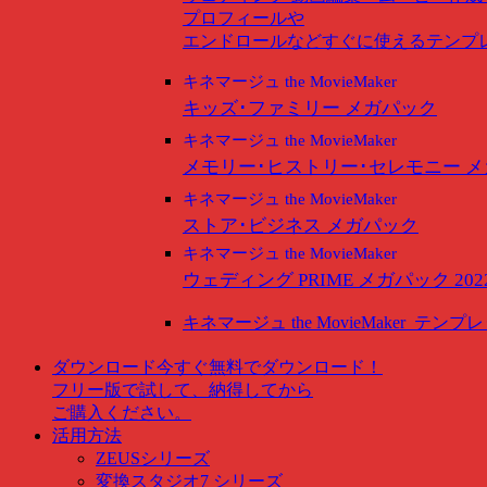
プロフィールや
エンドロールなどすぐに使えるテンプ
キネマージュ the MovieMaker
キッズ･ファミリー メガパック
キネマージュ the MovieMaker
メモリー･ヒストリー･セレモニー 
キネマージュ the MovieMaker
ストア･ビジネス メガパック
キネマージュ the MovieMaker
ウェディング PRIME メガパック 202
キネマージュ the MovieMaker
テンプレ
ダウンロード
今すぐ無料でダウンロード！
フリー版で試して、納得してから
ご購入ください。
活用方法
ZEUSシリーズ
変換スタジオ7 シリーズ