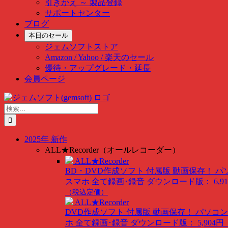
引きかえ ～ 製品登録
サポートセンター
ブログ
本日のセール
ジェムソフトストア
Amazon / Yahoo / 楽天のセール
優待・アップグレード・延長
会員ページ
Skip
to
検
content
索
…
2025年 新作
ALL★Recorder（オールレコーダー）
ALL★Recorder
BD・DVD作成ソフト 付属版
動画保存！ パ
スマホ 全て録画･録音
ダウンロード版： 6,91
（税込定価）
ALL★Recorder
DVD作成ソフト 付属版
動画保存！ パソコン
ホ 全て録画･録音
ダウンロード版： 5,904円