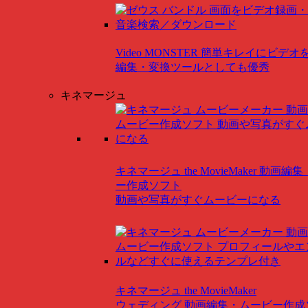
Video MONSTER
簡単キレイにビデオ
編集・変換ツールとしても優秀
キネマージュ
キネマージュ the MovieMaker
動画編集
ー作成ソフト
動画や写真がすぐムービーになる
キネマージュ the MovieMaker
ウェディング
動画編集・ムービー作成