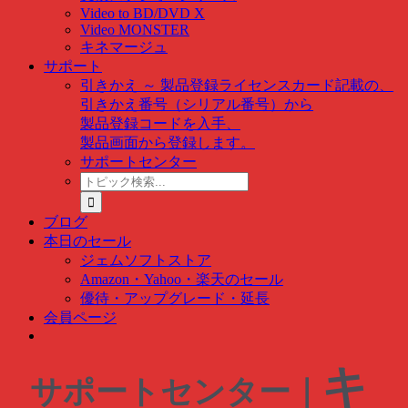
Video to BD/DVD X
Video MONSTER
キネマージュ
サポート
引きかえ ～ 製品登録
ライセンスカード記載の、
引きかえ番号（シリアル番号）から
製品登録コードを入手、
製品画面から登録します。
サポートセンター
ト
ピ
ッ
ブログ
ク
本日のセール
検
ジェムソフトストア
索
Amazon・Yahoo・楽天のセール
…
優待・アップグレード・延長
会員ページ
キ
サポートセンター｜