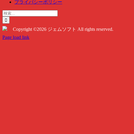
プライバシーポリシー
検
索
…
Copyright ©2026 ジェムソフト All rights reserved.
Twitter
Instagram
Facebook
Page load link
Go
to
Top