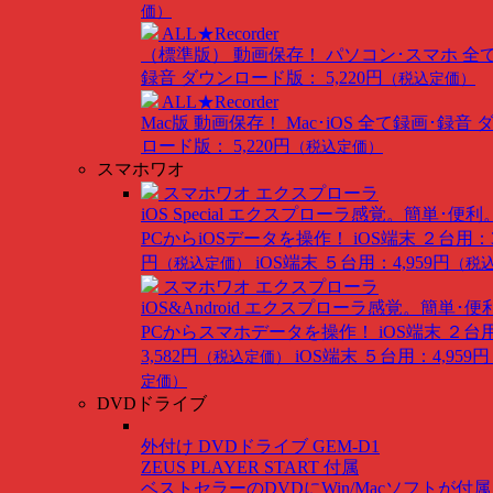
価）
ALL★Recorder
（標準版）
動画保存！ パソコン･スマホ 全
録音
ダウンロード版： 5,220円
（税込定価）
ALL★Recorder
Mac版
動画保存！ Mac･iOS 全て録画･録音
ロード版： 5,220円
（税込定価）
スマホワオ
スマホワオ エクスプローラ
iOS Special
エクスプローラ感覚。簡単･便利
PCからiOSデータを操作！
iOS端末 ２台用：3
円
iOS端末 ５台用：4,959円
（税込定価）
（税
スマホワオ エクスプローラ
iOS&Android
エクスプローラ感覚。簡単･便
PCからスマホデータを操作！
iOS端末 ２台
3,582円
iOS端末 ５台用：4,959円
（税込定価）
定価）
DVDドライブ
外付け DVDドライブ GEM-D1
ZEUS PLAYER START 付属
ベストセラーのDVDにWin/Macソフトが付