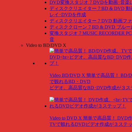
DVD変換スタジオ 7
DVDを動画･音楽
ディスククリエイター 7 BD & DVD
動
レイ･DVDを作成
ディスククリエイター 7 DVD
動画ファ
ディスククローン 7 BD & DVD
ブルー
変換スタジオ 7 MUSIC RECORDER
P
音
Video to BD/DVD X
Video BD/DVD X
簡単で高品質！ BD/
で観れるBD・DVD
ビデオ。高品質なBD･DVD作成が３
Video to DVD X
簡単で高品質！ DVD
TVで観れるDVDビデオ作成が３ステ