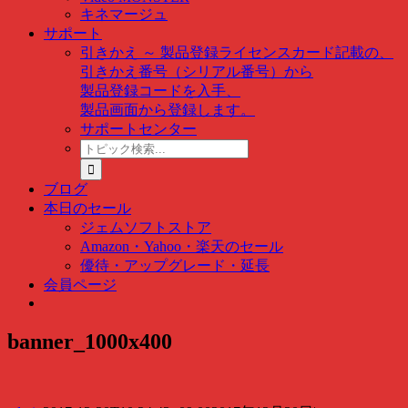
キネマージュ
サポート
引きかえ ～ 製品登録
ライセンスカード記載の、
引きかえ番号（シリアル番号）から
製品登録コードを入手、
製品画面から登録します。
サポートセンター
ト
ピ
ッ
ブログ
ク
本日のセール
検
ジェムソフトストア
索
Amazon・Yahoo・楽天のセール
…
優待・アップグレード・延長
会員ページ
banner_1000x400