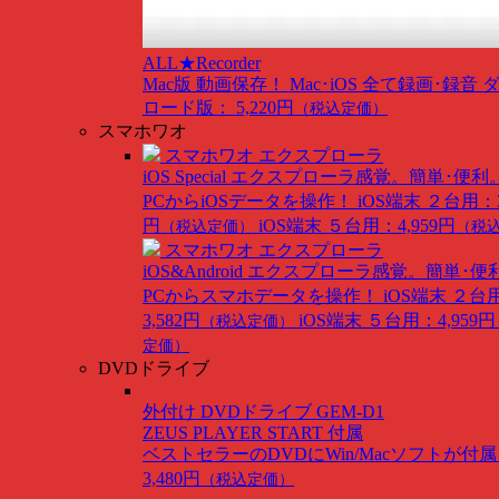
ALL★Recorder
Mac版
動画保存！ Mac･iOS 全て録画･録音
ロード版： 5,220円
（税込定価）
スマホワオ
スマホワオ エクスプローラ
iOS Special
エクスプローラ感覚。簡単･便利
PCからiOSデータを操作！
iOS端末 ２台用：3
円
iOS端末 ５台用：4,959円
（税込定価）
（税
スマホワオ エクスプローラ
iOS&Android
エクスプローラ感覚。簡単･便
PCからスマホデータを操作！
iOS端末 ２台
3,582円
iOS端末 ５台用：4,959円
（税込定価）
定価）
DVDドライブ
外付け DVDドライブ GEM-D1
ZEUS PLAYER START 付属
ベストセラーのDVDにWin/Macソフトが付
3,480円
（税込定価）