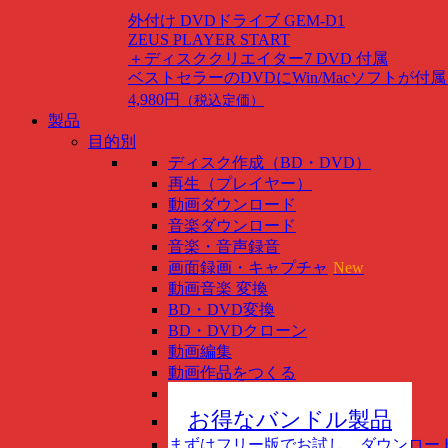
外付け DVDドライブ GEM-D1
ZEUS PLAYER START
＋ディスククリエイター7 DVD 付属
ベストセラーのDVDにWin/Macソフトが付
4,980円
（税込定価）
製品
目的別
ディスク作成（BD・DVD）
再生（プレイヤー）
動画ダウンロード
音楽ダウンロード
音楽・音声録音
画面録画・キャプチャ
New
動画音楽 変換
BD・DVD変換
BD・DVDクローン
動画編集
動画作品をつくる
スマホ管理
New
お得なバンドル製品
まずはフリー版でお試し、ダウンロー