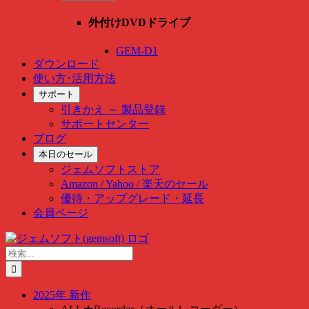
外付けDVDドライブ
GEM-D1
ダウンロード
使い方･活用方法
サポート
引きかえ ～ 製品登録
サポートセンター
ブログ
本日のセール
ジェムソフトストア
Amazon / Yahoo / 楽天のセール
優待・アップグレード・延長
会員ページ
Skip
to
検
content
索
…
2025年 新作