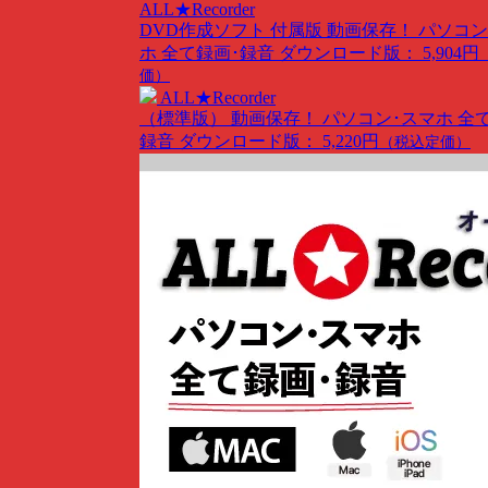
ALL★Recorder
DVD作成ソフト 付属版
動画保存！ パソコン
ホ 全て録画･録音
ダウンロード版： 5,904円
価）
ALL★Recorder
（標準版）
動画保存！ パソコン･スマホ 全
録音
ダウンロード版： 5,220円
（税込定価）