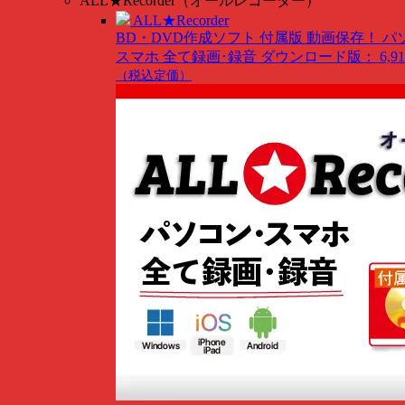
ALL★Recorder（オールレコーダー）
ALL★Recorder
BD・DVD作成ソフト 付属版
動画保存！ パ
スマホ 全て録画･録音
ダウンロード版： 6,91
（税込定価）