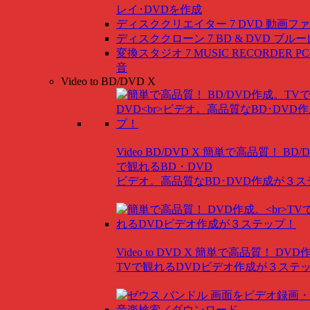
レイ･DVDを作成
ディスククリエイター 7 DVD
動画ファ
ディスククローン 7 BD & DVD
ブルー
変換スタジオ 7 MUSIC RECORDER
P
音
Video to BD/DVD X
Video BD/DVD X
簡単で高品質！ BD/
で観れるBD・DVD
ビデオ。高品質なBD･DVD作成が３
Video to DVD X
簡単で高品質！ DVD
TVで観れるDVDビデオ作成が３ステ