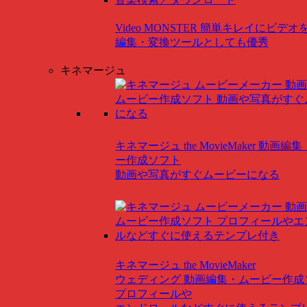
Video MONSTER
簡単キレイにビデオ
編集・変換ツールとしても優秀
キネマージュ
キネマージュ the MovieMaker
動画編集
ー作成ソフト
動画や写真がすぐムービーになる
キネマージュ the MovieMaker
ウェディング
動画編集・ムービー作成
プロフィールや