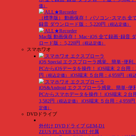
価）
ALL★Recorder
（標準版）
動画保存！ パソコン･スマホ 全
録音
ダウンロード版： 5,220円
（税込定価）
ALL★Recorder
Mac版
動画保存！ Mac･iOS 全て録画･録音
ロード版： 5,220円
（税込定価）
スマホワオ
スマホワオ エクスプローラ
iOS Special
エクスプローラ感覚。簡単･便利
PCからiOSデータを操作！
iOS端末 ２台用：3
円
iOS端末 ５台用：4,959円
（税込定価）
（税
スマホワオ エクスプローラ
iOS&Android
エクスプローラ感覚。簡単･便
PCからスマホデータを操作！
iOS端末 ２台
3,582円
iOS端末 ５台用：4,959円
（税込定価）
定価）
DVDドライブ
外付け DVDドライブ GEM-D1
ZEUS PLAYER START 付属