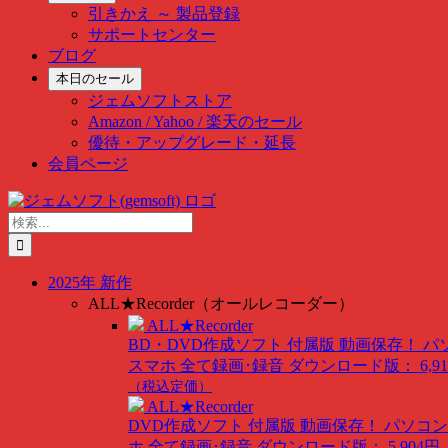
引きかえ ～ 製品登録
サポートセンター
ブログ
本日のセール
ジェムソフトストア
Amazon / Yahoo / 楽天のセール
優待・アップグレード・延長
会員ページ
Skip
to
検
content
索
…
2025年 新作
ALL★Recorder（オールレコーダー）
ALL★Recorder
BD・DVD作成ソフト 付属版
動画保存！ パ
スマホ 全て録画･録音
ダウンロード版： 6,91
（税込定価）
ALL★Recorder
DVD作成ソフト 付属版
動画保存！ パソコン
ホ 全て録画･録音
ダウンロード版： 5,904円