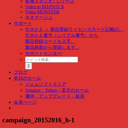
変換スタジオ7 シリーズ
Video to BD/DVD X
Video MONSTER
キネマージュ
サポート
引きかえ ～ 製品登録
ライセンスカード記載の、
引きかえ番号（シリアル番号）から
製品登録コードを入手、
製品画面から登録します。
サポートセンター
ト
ピ
ッ
ブログ
ク
本日のセール
検
ジェムソフトストア
索
Amazon・Yahoo・楽天のセール
…
優待・アップグレード・延長
会員ページ
campaign_20152016_h-1