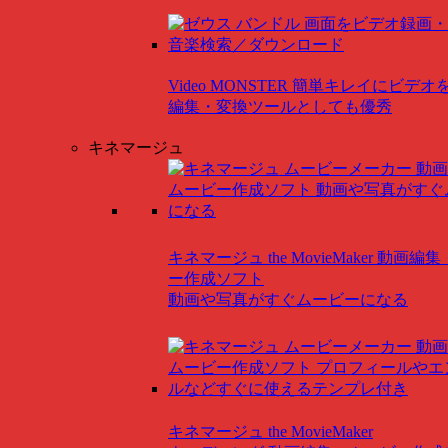
Video MONSTER
簡単キレイにビデオ
編集・変換ツールとしても優秀
キネマージュ
キネマージュ the MovieMaker
動画編集
ー作成ソフト
動画や写真がすぐムービーになる
キネマージュ the MovieMaker