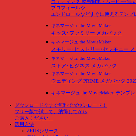
ウェディング
動画編集・ムービー作成
プロフィールや
エンドロールなどすぐに使えるテンプ
キネマージュ the MovieMaker
キッズ･ファミリー メガパック
キネマージュ the MovieMaker
メモリー･ヒストリー･セレモニー 
キネマージュ the MovieMaker
ストア･ビジネス メガパック
キネマージュ the MovieMaker
ウェディング PRIME メガパック 202
キネマージュ the MovieMaker
テンプレ
ダウンロード
今すぐ無料でダウンロード！
フリー版で試して、納得してから
ご購入ください。
活用方法
ZEUSシリーズ