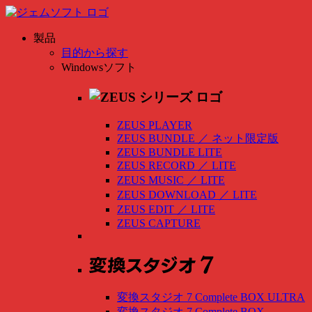
製品
目的から探す
Windowsソフト
ZEUS PLAYER
ZEUS BUNDLE
／
ネット限定版
ZEUS BUNDLE LITE
ZEUS RECORD
／
LITE
ZEUS MUSIC
／
LITE
ZEUS DOWNLOAD
／
LITE
ZEUS EDIT
／
LITE
ZEUS CAPTURE
変換スタジオ 7 Complete BOX ULTRA
変換スタジオ 7 Complete BOX