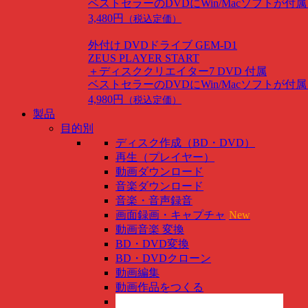
ベストセラーのDVDにWin/Macソフトが付
3,480円
（税込定価）
外付け DVDドライブ GEM-D1
ZEUS PLAYER START
＋ディスククリエイター7 DVD 付属
ベストセラーのDVDにWin/Macソフトが付
4,980円
（税込定価）
製品
目的別
ディスク作成（BD・DVD）
再生（プレイヤー）
動画ダウンロード
音楽ダウンロード
音楽・音声録音
画面録画・キャプチャ
New
動画音楽 変換
BD・DVD変換
BD・DVDクローン
動画編集
動画作品をつくる
スマホ管理
New