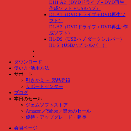
DH1-A2（DVDドライブ＋DVD再生･
作成ソフト＋USBハブ）
D1-A1（DVDドライブ＋DVD再生ソ
フト）
D1-A2（DVDドライブ＋DVD再生･作
成ソフト）
H1-DS（USBハブ ダークシルバー）
H1-S（USBハブ シルバー）
ダウンロード
使い方･活用方法
サポート
引きかえ ～ 製品登録
サポートセンター
ブログ
本日のセール
ジェムソフトストア
Amazon
／
Yahoo
／
楽天のセール
優待・アップグレード・延長
会員ページ