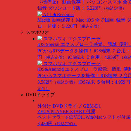
（標準版）
動画保存！ パソコン･スマホ 全
録音
ダウンロード版： 5,220円
（税込定価）
ALL★Recorder
Mac版
動画保存！ Mac･iOS 全て録画･録音
ロード版： 5,220円
（税込定価）
スマホワオ
スマホワオ エクスプローラ
iOS Special
エクスプローラ感覚。簡単･便利
PCからiOSデータを操作！
iOS端末 ２台用：3
円
iOS端末 ５台用：4,959円
（税込定価）
（税
スマホワオ エクスプローラ
iOS&Android
エクスプローラ感覚。簡単･便
PCからスマホデータを操作！
iOS端末 ２台
3,582円
iOS端末 ５台用：4,959円
（税込定価）
定価）
DVDドライブ
外付け DVDドライブ GEM-D1
ZEUS PLAYER START 付属
ベストセラーのDVDにWin/Macソフトが付
3,480円
（税込定価）