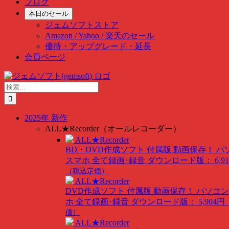
ブログ
本日のセール
ジェムソフトストア
Amazon / Yahoo / 楽天のセール
優待・アップグレード・延長
会員ページ
Skip
to
検
content
索
…
2025年 新作
ALL★Recorder（オールレコーダー）
ALL★Recorder
BD・DVD作成ソフト 付属版
動画保存！ パ
スマホ 全て録画･録音
ダウンロード版： 6,91
（税込定価）
ALL★Recorder
DVD作成ソフト 付属版
動画保存！ パソコン
ホ 全て録画･録音
ダウンロード版： 5,904円
価）
ALL★Recorder