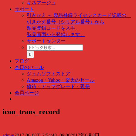
キネマージュ
サポート
引きかえ ～ 製品登録
ライセンスカード記載の、
引きかえ番号（シリアル番号）から
製品登録コードを入手、
製品画面から登録します。
サポートセンター
ト
ピ
ッ
ブログ
ク
本日のセール
検
ジェムソフトストア
索
Amazon・Yahoo・楽天のセール
…
優待・アップグレード・延長
会員ページ
icon_trans_record
admin
2017-06-08T12:54:48+09:00
2017年6月8日
|