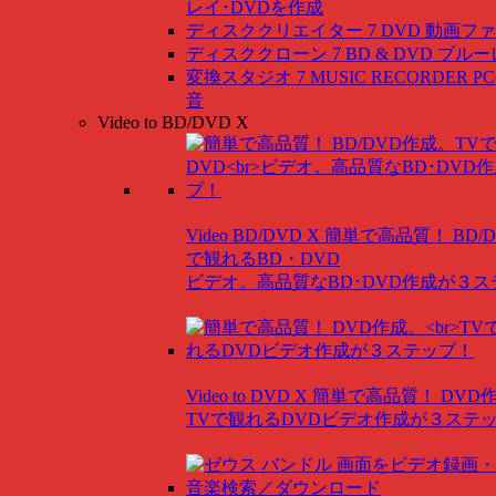
レイ･DVDを作成
ディスククリエイター 7 DVD
動画ファ
ディスククローン 7 BD & DVD
ブルー
変換スタジオ 7 MUSIC RECORDER
P
音
Video to BD/DVD X
Video BD/DVD X
簡単で高品質！ BD/
で観れるBD・DVD
ビデオ。高品質なBD･DVD作成が３
Video to DVD X
簡単で高品質！ DVD
TVで観れるDVDビデオ作成が３ステ