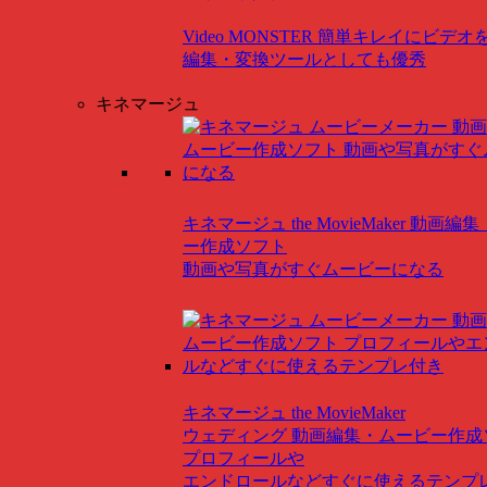
Video MONSTER
簡単キレイにビデオ
編集・変換ツールとしても優秀
キネマージュ
キネマージュ the MovieMaker
動画編集
ー作成ソフト
動画や写真がすぐムービーになる
キネマージュ the MovieMaker
ウェディング
動画編集・ムービー作成
プロフィールや
エンドロールなどすぐに使えるテンプ