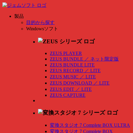
製品
目的から探す
Windowsソフト
ZEUS PLAYER
ZEUS BUNDLE
／
ネット限定版
ZEUS BUNDLE LITE
ZEUS RECORD
／
LITE
ZEUS MUSIC
／
LITE
ZEUS DOWNLOAD
／
LITE
ZEUS EDIT
／
LITE
ZEUS CAPTURE
変換スタジオ 7 Complete BOX ULTRA
変換スタジオ 7 Complete BOX