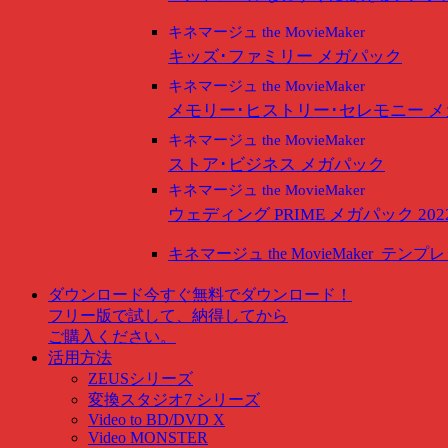
キネマージュ the MovieMaker
キッズ･ファミリー メガパック
キネマージュ the MovieMaker
メモリー･ヒストリー･セレモニー 
キネマージュ the MovieMaker
ストア･ビジネス メガパック
キネマージュ the MovieMaker
ウェディング PRIME メガパック 202
キネマージュ the MovieMaker
テンプレ
ダウンロード
今すぐ無料でダウンロード！
フリー版で試して、納得してから
ご購入ください。
活用方法
ZEUSシリーズ
変換スタジオ7 シリーズ
Video to BD/DVD X
Video MONSTER