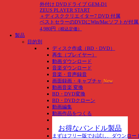
外付け DVDドライブ GEM-D1
ZEUS PLAYER START
＋ディスククリエイター7 DVD 付属
ベストセラーのDVDにWin/Macソフトが付
4,980円
（税込定価）
製品
目的別
ディスク作成（BD・DVD）
再生（プレイヤー）
動画ダウンロード
音楽ダウンロード
音楽・音声録音
画面録画・キャプチャ
New
動画音楽 変換
BD・DVD変換
BD・DVDクローン
動画編集
動画作品をつくる
スマホ管理
New
お得なバンドル製品
まずはフリー版でお試し、ダウンロー