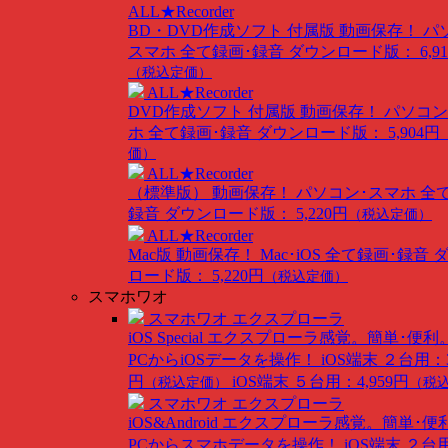
ALL★Recorder
BD・DVD作成ソフト 付属版
動画保存！ パ
スマホ 全て録画･録音
ダウンロード版： 6,91
（税込定価）
ALL★Recorder
DVD作成ソフト 付属版
動画保存！ パソコン
ホ 全て録画･録音
ダウンロード版： 5,904円
価）
ALL★Recorder
（標準版）
動画保存！ パソコン･スマホ 全
録音
ダウンロード版： 5,220円
（税込定価）
ALL★Recorder
Mac版
動画保存！ Mac･iOS 全て録画･録音
ロード版： 5,220円
（税込定価）
スマホワオ
スマホワオ エクスプローラ
iOS Special
エクスプローラ感覚。簡単･便利
PCからiOSデータを操作！
iOS端末 ２台用：3
円
iOS端末 ５台用：4,959円
（税込定価）
（税
スマホワオ エクスプローラ
iOS&Android
エクスプローラ感覚。簡単･便
PCからスマホデータを操作！
iOS端末 ２台