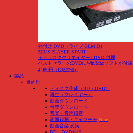
外付け DVDドライブ GEM-D1
ZEUS PLAYER START
＋ディスククリエイター7 DVD 付属
ベストセラーのDVDにWin/Macソフトが付
4,980円
（税込定価）
製品
目的別
ディスク作成（BD・DVD）
再生（プレイヤー）
動画ダウンロード
音楽ダウンロード
音楽・音声録音
画面録画・キャプチャ
New
動画音楽 変換
BD・DVD変換