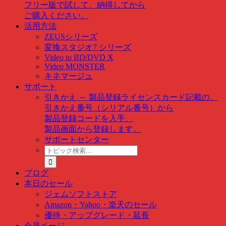
フリー版で試して、納得してから
ご購入ください。
活用方法
ZEUSシリーズ
変換スタジオ7 シリーズ
Video to BD/DVD X
Video MONSTER
キネマージュ
サポート
引きかえ ～ 製品登録
ライセンスカード記載の、
引きかえ番号（シリアル番号）から
製品登録コードを入手、
製品画面から登録します。
サポートセンター
ト
ピ
ッ
ブログ
ク
本日のセール
検
ジェムソフトストア
索
Amazon・Yahoo・楽天のセール
…
優待・アップグレード・延長
会員ページ