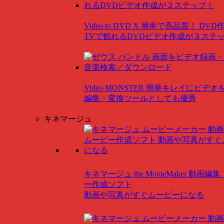
Video to DVD X
簡単で高品質！ DVD
TVで観れるDVDビデオ作成が３ステ
Video MONSTER
簡単キレイにビデオ
編集・変換ツールとしても優秀
キネマージュ
キネマージュ the MovieMaker
動画編集
ー作成ソフト
動画や写真がすぐムービーになる