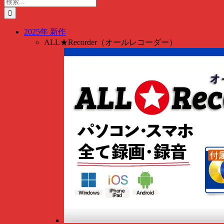
検
索
…
2025年 新作
ALL★Recorder（オールレコーダー）