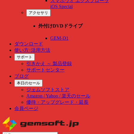
スマホワオ エクスプローラ
iOS Special
アクセサリ
外付けDVDドライブ
GEM-D1
ダウンロード
使い方･活用方法
サポート
引きかえ ～ 製品登録
サポートセンター
ブログ
本日のセール
ジェムソフトストア
Amazon / Yahoo / 楽天のセール
優待・アップグレード・延長
会員ページ
Skip
to
content