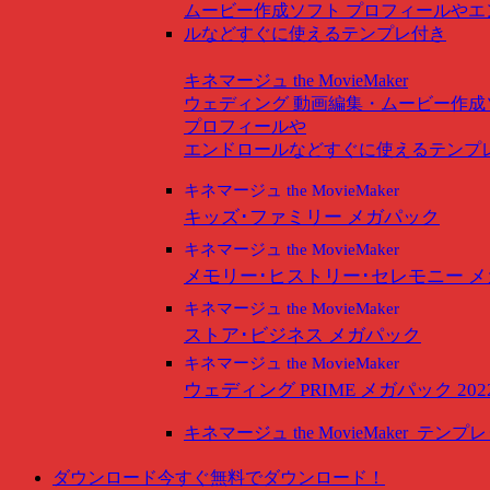
キネマージュ the MovieMaker
ウェディング
動画編集・ムービー作成
プロフィールや
エンドロールなどすぐに使えるテンプ
キネマージュ the MovieMaker
キッズ･ファミリー メガパック
キネマージュ the MovieMaker
メモリー･ヒストリー･セレモニー 
キネマージュ the MovieMaker
ストア･ビジネス メガパック
キネマージュ the MovieMaker
ウェディング PRIME メガパック 202
キネマージュ the MovieMaker
テンプレ
ダウンロード
今すぐ無料でダウンロード！