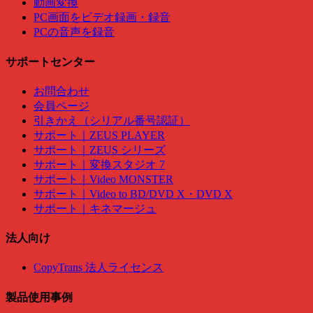
動画変換
PC画面をビデオ録画・録音
PCの音声を録音
サポートセンター
お問合わせ
会員ページ
引きかえ（シリアル番号認証）
サポート｜ZEUS PLAYER
サポート｜ZEUS シリーズ
サポート｜変換スタジオ 7
サポート｜Video MONSTER
サポート｜Video to BD/DVD X・DVD X
サポート｜キネマージュ
法人向け
CopyTrans 法人ライセンス
製品使用事例