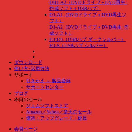
DH1-A2（DVDドライブ＋DVD再生･
作成ソフト＋USBハブ）
D1-A1（DVDドライブ＋DVD再生ソ
フト）
D1-A2（DVDドライブ＋DVD再生･作
成ソフト）
H1-DS（USBハブ ダークシルバー）
H1-S（USBハブ シルバー）
ダウンロード
使い方･活用方法
サポート
引きかえ ～ 製品登録
サポートセンター
ブログ
本日のセール
ジェムソフトストア
Amazon
／
Yahoo
／
楽天のセール
優待・アップグレード・延長
会員ページ