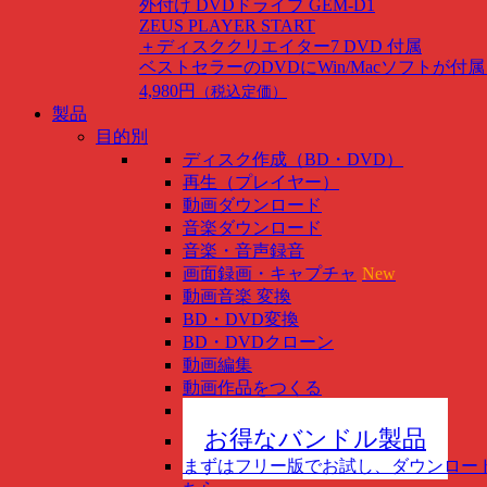
外付け DVDドライブ GEM-D1
ZEUS PLAYER START
＋ディスククリエイター7 DVD 付属
ベストセラーのDVDにWin/Macソフトが付
4,980円
（税込定価）
製品
目的別
ディスク作成（BD・DVD）
再生（プレイヤー）
動画ダウンロード
音楽ダウンロード
音楽・音声録音
画面録画・キャプチャ
New
動画音楽 変換
BD・DVD変換
BD・DVDクローン
動画編集
動画作品をつくる
スマホ管理
New
お得なバンドル製品
まずはフリー版でお試し、ダウンロー