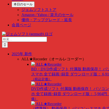
本日のセール
ジェムソフトストア
Amazon / Yahoo / 楽天のセール
優待・アップグレード・延長
会員ページ
Skip
to
検
content
索
…
2025年 新作
ALL★Recorder（オールレコーダー）
ALL★Recorder
BD・DVD作成ソフト 付属版
動画保存！ パ
スマホ 全て録画･録音
ダウンロード版： 6,91
（税込定価）
ALL★Recorder
DVD作成ソフト 付属版
動画保存！ パソコン
ホ 全て録画･録音
ダウンロード版： 5,904円
価）
ALL★Recorder
（標準版）
動画保存！ パソコン･スマホ 全