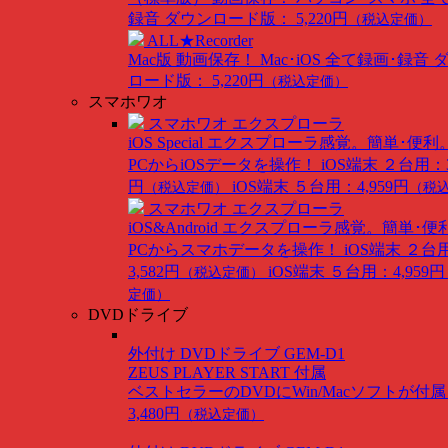
録音
ダウンロード版： 5,220円
（税込定価）
ALL★Recorder
Mac版
動画保存！ Mac･iOS 全て録画･録音
ロード版： 5,220円
（税込定価）
スマホワオ
スマホワオ エクスプローラ
iOS Special
エクスプローラ感覚。簡単･便利
PCからiOSデータを操作！
iOS端末 ２台用：3
円
iOS端末 ５台用：4,959円
（税込定価）
（税
スマホワオ エクスプローラ
iOS&Android
エクスプローラ感覚。簡単･便
PCからスマホデータを操作！
iOS端末 ２台
3,582円
iOS端末 ５台用：4,959円
（税込定価）
定価）
DVDドライブ
外付け DVDドライブ GEM-D1
ZEUS PLAYER START 付属
ベストセラーのDVDにWin/Macソフトが付
3,480円
（税込定価）