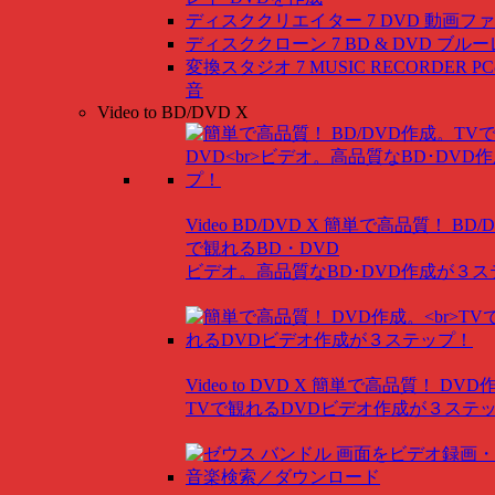
ディスククリエイター 7 DVD
動画ファ
ディスククローン 7 BD & DVD
ブルー
変換スタジオ 7 MUSIC RECORDER
P
音
Video to BD/DVD X
Video BD/DVD X
簡単で高品質！ BD/
で観れるBD・DVD
ビデオ。高品質なBD･DVD作成が３
Video to DVD X
簡単で高品質！ DVD
TVで観れるDVDビデオ作成が３ステ