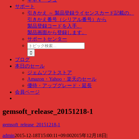
サポート
引きかえ ～ 製品登録
ライセンスカード記載の、
引きかえ番号（シリアル番号）から
製品登録コードを入手、
製品画面から登録します。
サポートセンター
ト
ピ
ッ
ブログ
ク
本日のセール
検
ジェムソフトストア
索
Amazon・Yahoo・楽天のセール
…
優待・アップグレード・延長
会員ページ
gemsoft_release_20151218-1
gemsoft_release_20151218-1
admin
2015-12-18T15:00:11+09:00
2015年12月18日
|