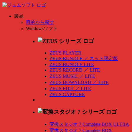
製品
目的から探す
Windowsソフト
ZEUS PLAYER
ZEUS BUNDLE
／
ネット限定版
ZEUS BUNDLE LITE
ZEUS RECORD
／
LITE
ZEUS MUSIC
／
LITE
ZEUS DOWNLOAD
／
LITE
ZEUS EDIT
／
LITE
ZEUS CAPTURE
変換スタジオ 7 Complete BOX ULTRA
変換スタジオ 7 Complete BOX