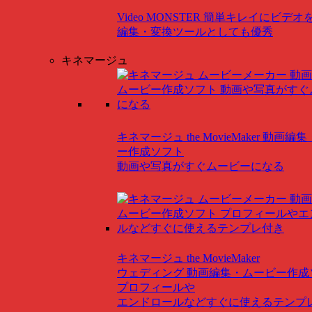
Video MONSTER
簡単キレイにビデオ
編集・変換ツールとしても優秀
キネマージュ
キネマージュ the MovieMaker
動画編集
ー作成ソフト
動画や写真がすぐムービーになる
キネマージュ the MovieMaker
ウェディング
動画編集・ムービー作成
プロフィールや
エンドロールなどすぐに使えるテンプ