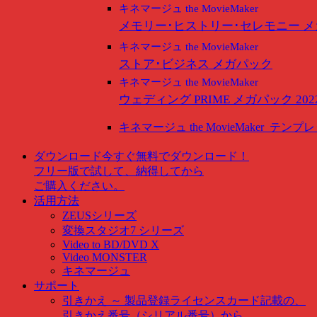
キネマージュ the MovieMaker
メモリー･ヒストリー･セレモニー 
キネマージュ the MovieMaker
ストア･ビジネス メガパック
キネマージュ the MovieMaker
ウェディング PRIME メガパック 202
キネマージュ the MovieMaker
テンプレ
ダウンロード
今すぐ無料でダウンロード！
フリー版で試して、納得してから
ご購入ください。
活用方法
ZEUSシリーズ
変換スタジオ7 シリーズ
Video to BD/DVD X
Video MONSTER
キネマージュ
サポート
引きかえ ～ 製品登録
ライセンスカード記載の、
引きかえ番号（シリアル番号）から