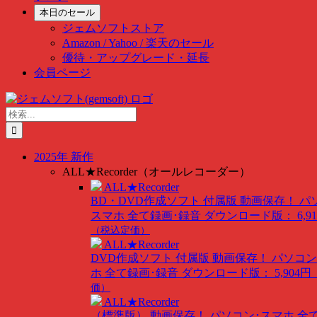
本日のセール
ジェムソフトストア
Amazon / Yahoo / 楽天のセール
優待・アップグレード・延長
会員ページ
Skip
to
検
content
索
…
2025年 新作
ALL★Recorder（オールレコーダー）
ALL★Recorder
BD・DVD作成ソフト 付属版
動画保存！ パ
スマホ 全て録画･録音
ダウンロード版： 6,91
（税込定価）
ALL★Recorder
DVD作成ソフト 付属版
動画保存！ パソコン
ホ 全て録画･録音
ダウンロード版： 5,904円
価）
ALL★Recorder
（標準版）
動画保存！ パソコン･スマホ 全