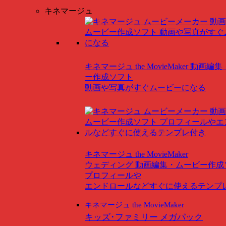
キネマージュ
キネマージュ the MovieMaker
動画編集
ー作成ソフト
動画や写真がすぐムービーになる
キネマージュ the MovieMaker
ウェディング
動画編集・ムービー作成
プロフィールや
エンドロールなどすぐに使えるテンプ
キネマージュ the MovieMaker
キッズ･ファミリー メガパック