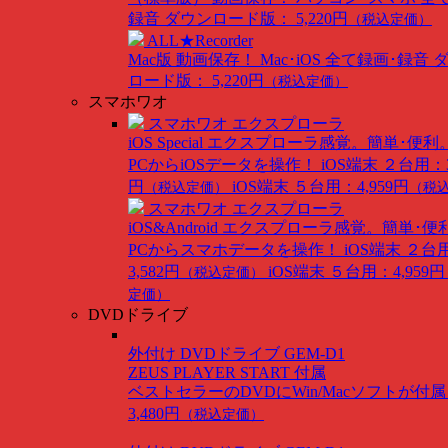
録音
ダウンロード版： 5,220円
（税込定価）
ALL★Recorder
Mac版
動画保存！ Mac･iOS 全て録画･録音
ロード版： 5,220円
（税込定価）
スマホワオ
スマホワオ エクスプローラ
iOS Special
エクスプローラ感覚。簡単･便利
PCからiOSデータを操作！
iOS端末 ２台用：3
円
iOS端末 ５台用：4,959円
（税込定価）
（税
スマホワオ エクスプローラ
iOS&Android
エクスプローラ感覚。簡単･便
PCからスマホデータを操作！
iOS端末 ２台
3,582円
iOS端末 ５台用：4,959円
（税込定価）
定価）
DVDドライブ
外付け DVDドライブ GEM-D1
ZEUS PLAYER START 付属
ベストセラーのDVDにWin/Macソフトが付
3,480円
（税込定価）