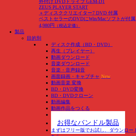
外付け DVDドライブ GEM-D1
ZEUS PLAYER START
＋ディスククリエイター7 DVD 付属
ベストセラーのDVDにWin/Macソフトが付
4,980円
（税込定価）
製品
目的別
ディスク作成（BD・DVD）
再生（プレイヤー）
動画ダウンロード
音楽ダウンロード
音楽・音声録音
画面録画・キャプチャ
New
動画音楽 変換
BD・DVD変換
BD・DVDクローン
動画編集
動画作品をつくる
スマホ管理
New
お得なバンドル製品
まずはフリー版でお試し、ダウンロー