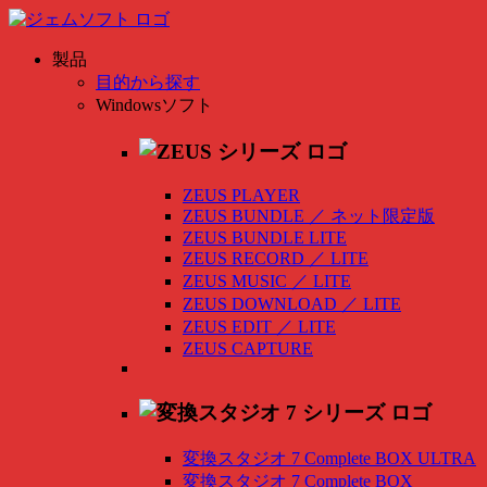
製品
目的から探す
Windowsソフト
ZEUS PLAYER
ZEUS BUNDLE
／
ネット限定版
ZEUS BUNDLE LITE
ZEUS RECORD
／
LITE
ZEUS MUSIC
／
LITE
ZEUS DOWNLOAD
／
LITE
ZEUS EDIT
／
LITE
ZEUS CAPTURE
変換スタジオ 7 Complete BOX ULTRA
変換スタジオ 7 Complete BOX