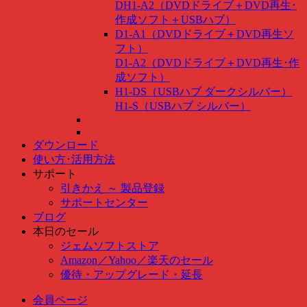
DH1-A2（DVDドライブ＋DVD再生･
作成ソフト＋USBハブ）
D1-A1（DVDドライブ＋DVD再生ソ
フト）
D1-A2（DVDドライブ＋DVD再生･作
成ソフト）
H1-DS（USBハブ ダークシルバー）
H1-S（USBハブ シルバー）
ダウンロード
使い方･活用方法
サポート
引きかえ ～ 製品登録
サポートセンター
ブログ
本日のセール
ジェムソフトストア
Amazon
／
Yahoo
／
楽天のセール
優待・アップグレード・延長
会員ページ