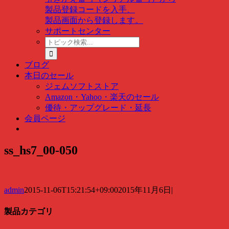
製品登録コードを入手、
製品画面から登録します。
サポートセンター
ト
ピ
ッ
ブログ
ク
本日のセール
検
ジェムソフトストア
索
Amazon・Yahoo・楽天のセール
…
優待・アップグレード・延長
会員ページ
ss_hs7_00-050
admin
2015-11-06T15:21:54+09:00
2015年11月6日
|
製品カテゴリ