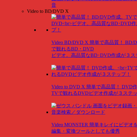
音
Video to BD/DVD X
Video BD/DVD X
簡単で高品質！ BD/
で観れるBD・DVD
ビデオ。高品質なBD･DVD作成が３
Video to DVD X
簡単で高品質！ DVD
TVで観れるDVDビデオ作成が３ステ
Video MONSTER
簡単キレイにビデオ
編集・変換ツールとしても優秀