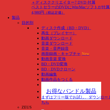
＋ディスククリエイター7 DVD 付属
ベストセラーのDVDにWin/Macソフトが付
4,980円
（税込定価）
製品
目的別
ディスク作成（BD・DVD）
再生（プレイヤー）
動画ダウンロード
音楽ダウンロード
音楽・音声録音
画面録画・キャプチャ
New
動画音楽 変換
BD・DVD変換
BD・DVDクローン
動画編集
動画作品をつくる
スマホ管理
New
お得なバンドル製品
まずはフリー版でお試し、ダウンロー
ちら
ZEUS