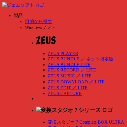
製品
目的から探す
Windowsソフト
ZEUS PLAYER
ZEUS BUNDLE
／
ネット限定版
ZEUS BUNDLE LITE
ZEUS RECORD
／
LITE
ZEUS MUSIC
／
LITE
ZEUS DOWNLOAD
／
LITE
ZEUS EDIT
／
LITE
ZEUS CAPTURE
変換スタジオ 7 Complete BOX ULTRA