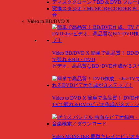
ディスククローン 7 BD & DVD
ブルー
変換スタジオ 7 MUSIC RECORDER
P
音
Video to BD/DVD X
Video BD/DVD X
簡単で高品質！ BD/
で観れるBD・DVD
ビデオ。高品質なBD･DVD作成が３
Video to DVD X
簡単で高品質！ DVD
TVで観れるDVDビデオ作成が３ステ
Video MONSTER
簡単キレイにビデオ