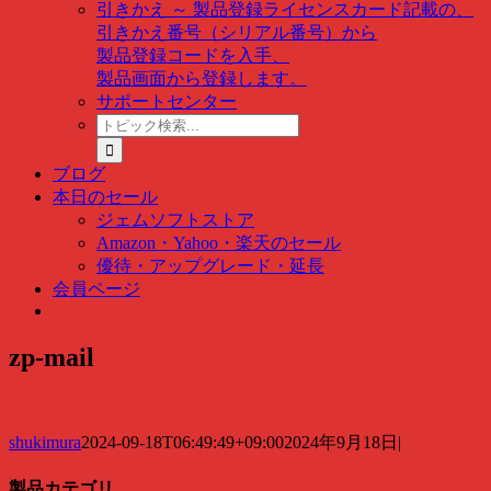
引きかえ ～ 製品登録
ライセンスカード記載の、
引きかえ番号（シリアル番号）から
製品登録コードを入手、
製品画面から登録します。
サポートセンター
ト
ピ
ッ
ブログ
ク
本日のセール
検
ジェムソフトストア
索
Amazon・Yahoo・楽天のセール
…
優待・アップグレード・延長
会員ページ
zp-mail
shukimura
2024-09-18T06:49:49+09:00
2024年9月18日
|
製品カテゴリ