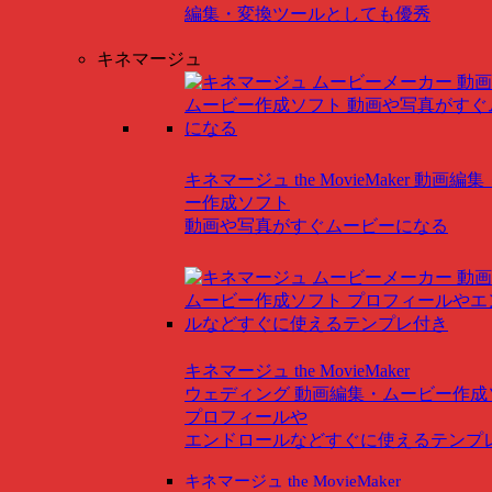
編集・変換ツールとしても優秀
キネマージュ
キネマージュ the MovieMaker
動画編集
ー作成ソフト
動画や写真がすぐムービーになる
キネマージュ the MovieMaker
ウェディング
動画編集・ムービー作成
プロフィールや
エンドロールなどすぐに使えるテンプ
キネマージュ the MovieMaker