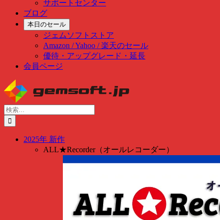
サポートセンター
ブログ
本日のセール
ジェムソフトストア
Amazon / Yahoo / 楽天のセール
優待・アップグレード・延長
会員ページ
Skip
to
content
検
索
…
2025年 新作
ALL★Recorder（オールレコーダー）