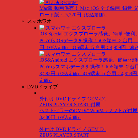
ALL★Recorder
Mac版
動画保存！ Mac･iOS 全て録画･録音
ロード版： 5,220円
（税込定価）
スマホワオ
スマホワオ エクスプローラ
iOS Special
エクスプローラ感覚。簡単･便利
PCからiOSデータを操作！
iOS端末 ２台用：3
円
iOS端末 ５台用：4,959円
（税込定価）
（税
スマホワオ エクスプローラ
iOS&Android
エクスプローラ感覚。簡単･便
PCからスマホデータを操作！
iOS端末 ２台
3,582円
iOS端末 ５台用：4,959円
（税込定価）
定価）
DVDドライブ
外付け DVDドライブ GEM-D1
ZEUS PLAYER START 付属
ベストセラーのDVDにWin/Macソフトが付
3,480円
（税込定価）
外付け DVDドライブ GEM-D1
ZEUS PLAYER START