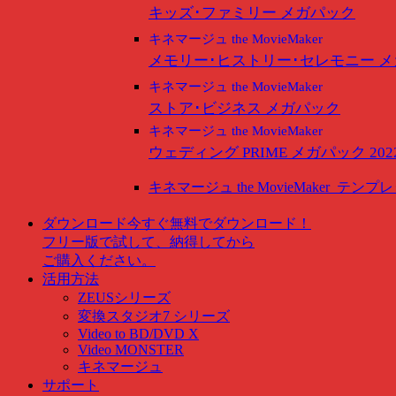
キッズ･ファミリー メガパック
キネマージュ the MovieMaker
メモリー･ヒストリー･セレモニー 
キネマージュ the MovieMaker
ストア･ビジネス メガパック
キネマージュ the MovieMaker
ウェディング PRIME メガパック 202
キネマージュ the MovieMaker
テンプレ
ダウンロード
今すぐ無料でダウンロード！
フリー版で試して、納得してから
ご購入ください。
活用方法
ZEUSシリーズ
変換スタジオ7 シリーズ
Video to BD/DVD X
Video MONSTER
キネマージュ
サポート