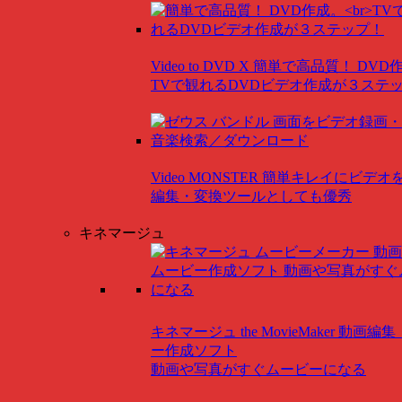
Video to DVD X
簡単で高品質！ DVD
TVで観れるDVDビデオ作成が３ステ
Video MONSTER
簡単キレイにビデオ
編集・変換ツールとしても優秀
キネマージュ
キネマージュ the MovieMaker
動画編集
ー作成ソフト
動画や写真がすぐムービーになる