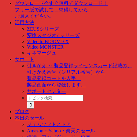
ダウンロード
今すぐ無料でダウンロード！
フリー版で試して、納得してから
ご購入ください。
活用方法
ZEUSシリーズ
変換スタジオ7 シリーズ
Video to BD/DVD X
Video MONSTER
キネマージュ
サポート
引きかえ ～ 製品登録
ライセンスカード記載の、
引きかえ番号（シリアル番号）から
製品登録コードを入手、
製品画面から登録します。
サポートセンター
ト
ピ
ッ
ブログ
ク
本日のセール
検
ジェムソフトストア
索
Amazon・Yahoo・楽天のセール
…