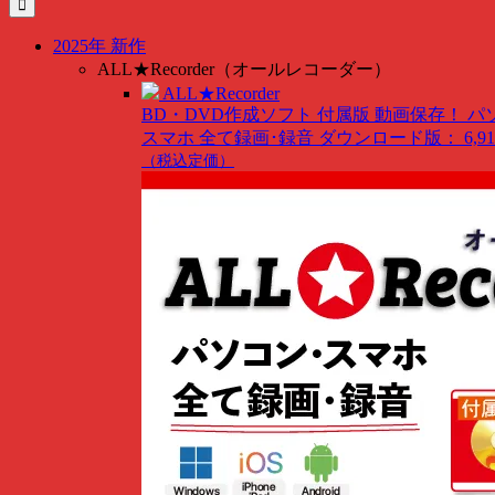
索
…
2025年 新作
ALL★Recorder（オールレコーダー）
ALL★Recorder
BD・DVD作成ソフト 付属版
動画保存！ パ
スマホ 全て録画･録音
ダウンロード版： 6,91
（税込定価）