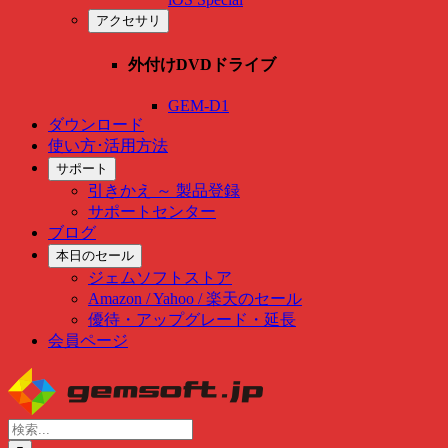
アクセサリ
外付けDVDドライブ
GEM-D1
ダウンロード
使い方･活用方法
サポート
引きかえ ～ 製品登録
サポートセンター
ブログ
本日のセール
ジェムソフトストア
Amazon / Yahoo / 楽天のセール
優待・アップグレード・延長
会員ページ
Skip
to
content
検