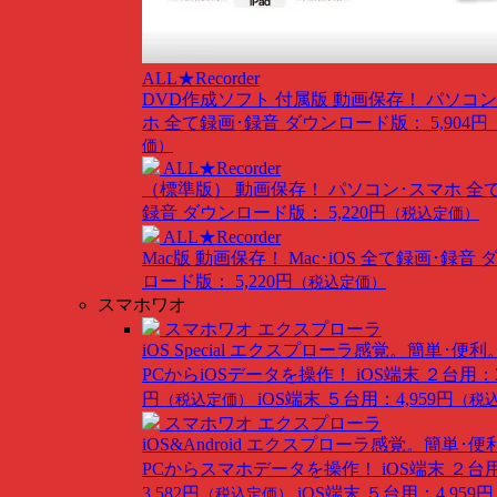
ALL★Recorder
DVD作成ソフト 付属版
動画保存！ パソコン
ホ 全て録画･録音
ダウンロード版： 5,904円
価）
ALL★Recorder
（標準版）
動画保存！ パソコン･スマホ 全
録音
ダウンロード版： 5,220円
（税込定価）
ALL★Recorder
Mac版
動画保存！ Mac･iOS 全て録画･録音
ロード版： 5,220円
（税込定価）
スマホワオ
スマホワオ エクスプローラ
iOS Special
エクスプローラ感覚。簡単･便利
PCからiOSデータを操作！
iOS端末 ２台用：3
円
iOS端末 ５台用：4,959円
（税込定価）
（税
スマホワオ エクスプローラ
iOS&Android
エクスプローラ感覚。簡単･便
PCからスマホデータを操作！
iOS端末 ２台
3,582円
iOS端末 ５台用：4,959円
（税込定価）