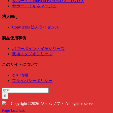
サポート｜Video to BD/DVD X・DVD X
サポート｜キネマージュ
法人向け
CopyTrans 法人ライセンス
製品使用事例
パワーポイント変換シリーズ
変換スタジオシリーズ
このサイトについて
会社情報
プライバシーポリシー
検
索
…
Copyright ©2026 ジェムソフト All rights reserved.
Twitter
Instagram
Facebook
Page load link