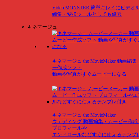
Video MONSTER
簡単キレイにビデオ
編集・変換ツールとしても優秀
キネマージュ
キネマージュ the MovieMaker
動画編集
ー作成ソフト
動画や写真がすぐムービーになる
キネマージュ the MovieMaker
ウェディング
動画編集・ムービー作成
プロフィールや
エンドロールなどすぐに使えるテンプ