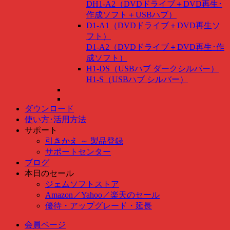
DH1-A2（DVDドライブ＋DVD再生･
作成ソフト＋USBハブ）
D1-A1（DVDドライブ＋DVD再生ソ
フト）
D1-A2（DVDドライブ＋DVD再生･作
成ソフト）
H1-DS（USBハブ ダークシルバー）
H1-S（USBハブ シルバー）
ダウンロード
使い方･活用方法
サポート
引きかえ ～ 製品登録
サポートセンター
ブログ
本日のセール
ジェムソフトストア
Amazon
／
Yahoo
／
楽天のセール
優待・アップグレード・延長
会員ページ