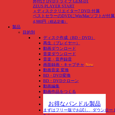
外付け DVDドライブ GEM-D1
ZEUS PLAYER START
＋ディスククリエイター7 DVD 付属
ベストセラーのDVDにWin/Macソフトが付
4,980円
（税込定価）
製品
目的別
ディスク作成（BD・DVD）
再生（プレイヤー）
動画ダウンロード
音楽ダウンロード
音楽・音声録音
画面録画・キャプチャ
New
動画音楽 変換
BD・DVD変換
BD・DVDクローン
動画編集
動画作品をつくる
スマホ管理
New
お得なバンドル製品
まずはフリー版でお試し、ダウンロー