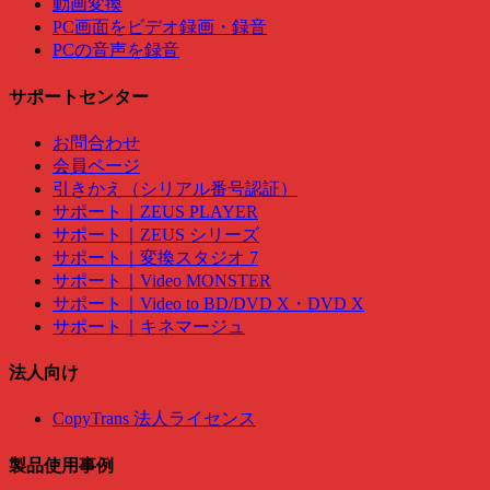
動画変換
PC画面をビデオ録画・録音
PCの音声を録音
サポートセンター
お問合わせ
会員ページ
引きかえ（シリアル番号認証）
サポート｜ZEUS PLAYER
サポート｜ZEUS シリーズ
サポート｜変換スタジオ 7
サポート｜Video MONSTER
サポート｜Video to BD/DVD X・DVD X
サポート｜キネマージュ
法人向け
CopyTrans 法人ライセンス
製品使用事例