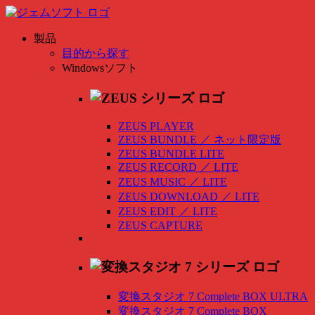
製品
目的から探す
Windowsソフト
ZEUS PLAYER
ZEUS BUNDLE
／
ネット限定版
ZEUS BUNDLE LITE
ZEUS RECORD
／
LITE
ZEUS MUSIC
／
LITE
ZEUS DOWNLOAD
／
LITE
ZEUS EDIT
／
LITE
ZEUS CAPTURE
変換スタジオ 7 Complete BOX ULTRA
変換スタジオ 7 Complete BOX