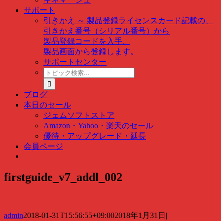
サポート
引きかえ ～ 製品登録
ライセンスカード記載の、
引きかえ番号（シリアル番号）から
製品登録コードを入手、
製品画面から登録します。
サポートセンター
ト
ピ
ッ
ブログ
ク
本日のセール
検
ジェムソフトストア
索
Amazon・Yahoo・楽天のセール
…
優待・アップグレード・延長
会員ページ
firstguide_v7_addl_002
admin
2018-01-31T15:56:55+09:00
2018年1月31日
|