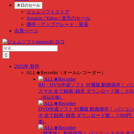
本日のセール
ジェムソフトストア
Amazon / Yahoo / 楽天のセール
優待・アップグレード・延長
会員ページ
Skip
to
検
content
索
…
2025年 新作
ALL★Recorder（オールレコーダー）
ALL★Recorder
BD・DVD作成ソフト 付属版
動画保存！ パ
スマホ 全て録画･録音
ダウンロード版： 6,91
（税込定価）
ALL★Recorder
DVD作成ソフト 付属版
動画保存！ パソコン
ホ 全て録画･録音
ダウンロード版： 5,904円
価）
ALL★Recorder
（標準版）
動画保存！ パソコン･スマホ 全