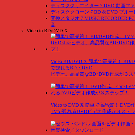
ディスククリエイター 7 DVD
動画ファ
ディスククローン 7 BD & DVD
ブルー
変換スタジオ 7 MUSIC RECORDER
P
音
Video to BD/DVD X
Video BD/DVD X
簡単で高品質！ BD/
で観れるBD・DVD
ビデオ。高品質なBD･DVD作成が３
Video to DVD X
簡単で高品質！ DVD
TVで観れるDVDビデオ作成が３ステ