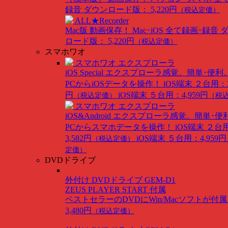
録音
ダウンロード版： 5,220円
（税込定価）
ALL★Recorder
Mac版
動画保存！ Mac･iOS 全て録画･録音
ロード版： 5,220円
（税込定価）
スマホワオ
スマホワオ エクスプローラ
iOS Special
エクスプローラ感覚。簡単･便利
PCからiOSデータを操作！
iOS端末 ２台用：3
円
iOS端末 ５台用：4,959円
（税込定価）
（税
スマホワオ エクスプローラ
iOS&Android
エクスプローラ感覚。簡単･便
PCからスマホデータを操作！
iOS端末 ２台
3,582円
iOS端末 ５台用：4,959円
（税込定価）
定価）
DVDドライブ
外付け DVDドライブ GEM-D1
ZEUS PLAYER START 付属
ベストセラーのDVDにWin/Macソフトが付
3,480円
（税込定価）