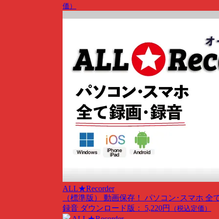
価）
ALL★Recorder
（標準版）
動画保存！ パソコン･スマホ 全
録音
ダウンロード版： 5,220円
（税込定価）
ALL★Recorder