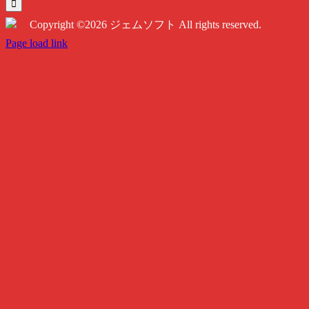
索
…
Copyright ©2026 ジェムソフト All rights reserved.
Twitter
Instagram
Facebook
Page load link
Go
to
Top