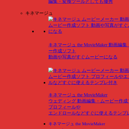
編集・変換ツールとしても優秀
キネマージュ
キネマージュ the MovieMaker
動画編集
ー作成ソフト
動画や写真がすぐムービーになる
キネマージュ the MovieMaker
ウェディング
動画編集・ムービー作成
プロフィールや
エンドロールなどすぐに使えるテンプ
キネマージュ the MovieMaker