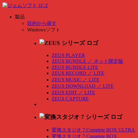
製品
目的から探す
Windowsソフト
ZEUS PLAYER
ZEUS BUNDLE
／
ネット限定版
ZEUS BUNDLE LITE
ZEUS RECORD
／
LITE
ZEUS MUSIC
／
LITE
ZEUS DOWNLOAD
／
LITE
ZEUS EDIT
／
LITE
ZEUS CAPTURE
変換スタジオ 7 Complete BOX ULTRA
変換スタジオ 7 Complete BOX