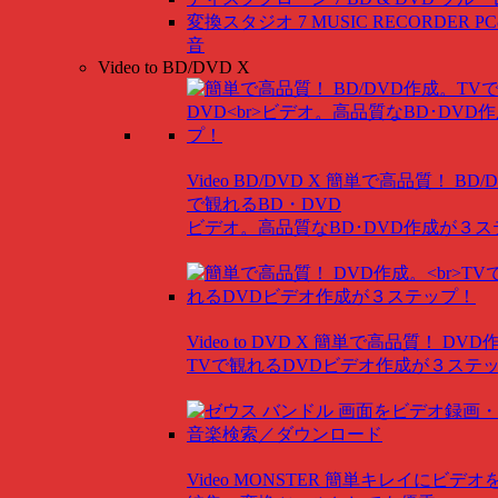
変換スタジオ 7 MUSIC RECORDER
P
音
Video to BD/DVD X
Video BD/DVD X
簡単で高品質！ BD/
で観れるBD・DVD
ビデオ。高品質なBD･DVD作成が３
Video to DVD X
簡単で高品質！ DVD
TVで観れるDVDビデオ作成が３ステ
Video MONSTER
簡単キレイにビデオ