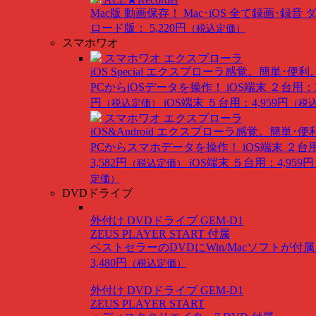
Mac版
動画保存！ Mac･iOS 全て録画･録音
ロード版： 5,220円
（税込定価）
スマホワオ
スマホワオ エクスプローラ
iOS Special
エクスプローラ感覚。簡単･便利
PCからiOSデータを操作！
iOS端末 ２台用：3
円
iOS端末 ５台用：4,959円
（税込定価）
（税
スマホワオ エクスプローラ
iOS&Android
エクスプローラ感覚。簡単･便
PCからスマホデータを操作！
iOS端末 ２台
3,582円
iOS端末 ５台用：4,959円
（税込定価）
定価）
DVDドライブ
外付け DVDドライブ GEM-D1
ZEUS PLAYER START 付属
ベストセラーのDVDにWin/Macソフトが付
3,480円
（税込定価）
外付け DVDドライブ GEM-D1
ZEUS PLAYER START