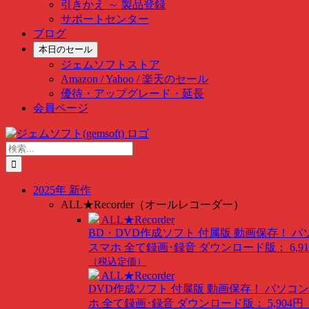
引きかえ ～ 製品登録
サポートセンター
ブログ
本日のセール
ジェムソフトストア
Amazon / Yahoo / 楽天のセール
優待・アップグレード・延長
会員ページ
Skip
to
検
content
索
…
2025年 新作
ALL★Recorder（オールレコーダー）
ALL★Recorder
BD・DVD作成ソフト 付属版
動画保存！ パ
スマホ 全て録画･録音
ダウンロード版： 6,91
（税込定価）
ALL★Recorder
DVD作成ソフト 付属版
動画保存！ パソコン
ホ 全て録画･録音
ダウンロード版： 5,904円