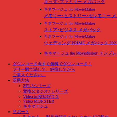
キッズ･ファミリー メガパック
キネマージュ the MovieMaker
メモリー･ヒストリー･セレモニー 
キネマージュ the MovieMaker
ストア･ビジネス メガパック
キネマージュ the MovieMaker
ウェディング PRIME メガパック 202
キネマージュ the MovieMaker
テンプレ
ダウンロード
今すぐ無料でダウンロード！
フリー版で試して、納得してから
ご購入ください。
活用方法
ZEUSシリーズ
変換スタジオ7 シリーズ
Video to BD/DVD X
Video MONSTER
キネマージュ
サポート