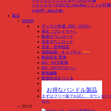
＋ディスククリエイター7 DVD 付属
ベストセラーのDVDにWin/Macソフトが付
4,980円
（税込定価）
製品
目的別
ディスク作成（BD・DVD）
再生（プレイヤー）
動画ダウンロード
音楽ダウンロード
音楽・音声録音
画面録画・キャプチャ
New
動画音楽 変換
BD・DVD変換
BD・DVDクローン
動画編集
動画作品をつくる
スマホ管理
New
お得なバンドル製品
まずはフリー版でお試し、ダウンロー
ちら
ZEUS