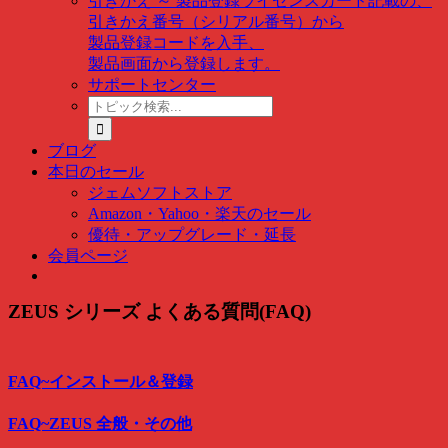
引きかえ ～ 製品登録
ライセンスカード記載の、
引きかえ番号（シリアル番号）から
製品登録コードを入手、
製品画面から登録します。
サポートセンター
ト
ピ
ッ
ブログ
ク
本日のセール
検
ジェムソフトストア
索
Amazon・Yahoo・楽天のセール
…
優待・アップグレード・延長
会員ページ
ZEUS シリーズ よくある質問(FAQ)
FAQ~インストール＆登録
FAQ~ZEUS 全般・その他