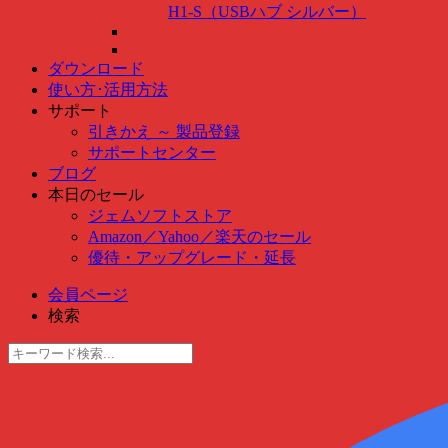
H1-S（USBハブ シルバー）
ダウンロード
使い方･活用方法
サポート
引きかえ ～ 製品登録
サポートセンター
ブログ
本日のセール
ジェムソフトストア
Amazon
／
Yahoo
／
楽天のセール
優待・アップグレード・延長
会員ページ
検索