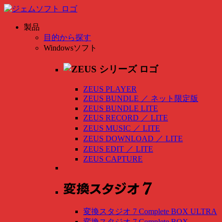
製品
目的から探す
Windowsソフト
ZEUS PLAYER
ZEUS BUNDLE
／
ネット限定版
ZEUS BUNDLE LITE
ZEUS RECORD
／
LITE
ZEUS MUSIC
／
LITE
ZEUS DOWNLOAD
／
LITE
ZEUS EDIT
／
LITE
ZEUS CAPTURE
変換スタジオ 7 Complete BOX ULTRA
変換スタジオ 7 Complete BOX