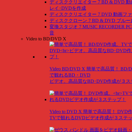
ディスククリエイター 7 BD & DVD
動
レイ･DVDを作成
ディスククリエイター 7 DVD
動画ファ
ディスククローン 7 BD & DVD
ブルー
変換スタジオ 7 MUSIC RECORDER
P
音
Video to BD/DVD X
Video BD/DVD X
簡単で高品質！ BD/
で観れるBD・DVD
ビデオ。高品質なBD･DVD作成が３
Video to DVD X
簡単で高品質！ DVD
TVで観れるDVDビデオ作成が３ステ