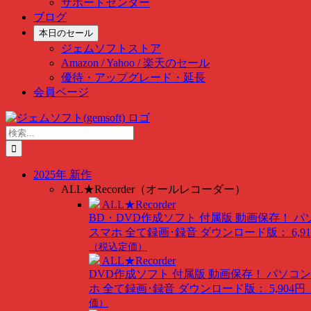
サポートセンター
ブログ
本日のセール
ジェムソフトストア
Amazon / Yahoo / 楽天のセール
優待・アップグレード・延長
会員ページ
Skip
to
検
content
索
…
2025年 新作
ALL★Recorder（オールレコーダー）
ALL★Recorder
BD・DVD作成ソフト 付属版
動画保存！ パ
スマホ 全て録画･録音
ダウンロード版： 6,91
（税込定価）
ALL★Recorder
DVD作成ソフト 付属版
動画保存！ パソコン
ホ 全て録画･録音
ダウンロード版： 5,904円
価）