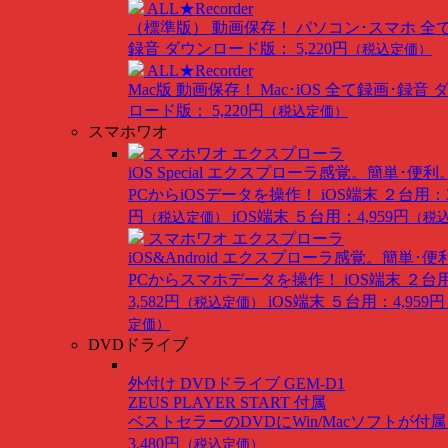
ALL★Recorder
（標準版）
動画保存！ パソコン･スマホ 全
録音
ダウンロード版： 5,220円
（税込定価）
ALL★Recorder
Mac版
動画保存！ Mac･iOS 全て録画･録音
ロード版： 5,220円
（税込定価）
スマホワオ
スマホワオ エクスプローラ
iOS Special
エクスプローラ感覚。簡単･便利
PCからiOSデータを操作！
iOS端末 ２台用：3
円
iOS端末 ５台用：4,959円
（税込定価）
（税
スマホワオ エクスプローラ
iOS&Android
エクスプローラ感覚。簡単･便
PCからスマホデータを操作！
iOS端末 ２台
3,582円
iOS端末 ５台用：4,959円
（税込定価）
定価）
DVDドライブ
外付け DVDドライブ GEM-D1
ZEUS PLAYER START 付属
ベストセラーのDVDにWin/Macソフトが付
3,480円
（税込定価）