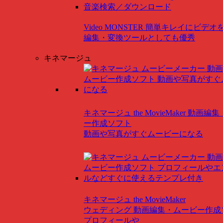
Video MONSTER
簡単キレイにビデオ
編集・変換ツールとしても優秀
キネマージュ
キネマージュ the MovieMaker
動画編集
ー作成ソフト
動画や写真がすぐムービーになる
キネマージュ the MovieMaker
ウェディング
動画編集・ムービー作成
プロフィールや