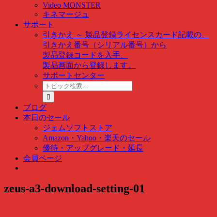
Video MONSTER
キネマージュ
サポート
引きかえ ～ 製品登録
ライセンスカード記載の、
引きかえ番号（シリアル番号）から
製品登録コードを入手、
製品画面から登録します。
サポートセンター
ト
ピ
ッ
ブログ
ク
本日のセール
検
ジェムソフトストア
索
Amazon・Yahoo・楽天のセール
…
優待・アップグレード・延長
会員ページ
zeus-a3-download-setting-01