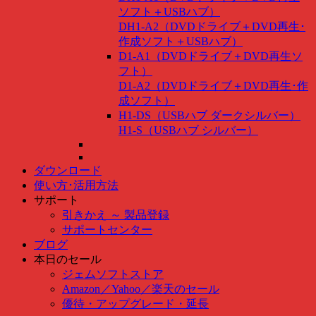
ソフト＋USBハブ）
DH1-A2（DVDドライブ＋DVD再生･
作成ソフト＋USBハブ）
D1-A1（DVDドライブ＋DVD再生ソ
フト）
D1-A2（DVDドライブ＋DVD再生･作
成ソフト）
H1-DS（USBハブ ダークシルバー）
H1-S（USBハブ シルバー）
ダウンロード
使い方･活用方法
サポート
引きかえ ～ 製品登録
サポートセンター
ブログ
本日のセール
ジェムソフトストア
Amazon
／
Yahoo
／
楽天のセール
優待・アップグレード・延長