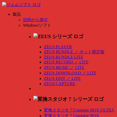
製品
目的から探す
Windowsソフト
ZEUS PLAYER
ZEUS BUNDLE
／
ネット限定版
ZEUS BUNDLE LITE
ZEUS RECORD
／
LITE
ZEUS MUSIC
／
LITE
ZEUS DOWNLOAD
／
LITE
ZEUS EDIT
／
LITE
ZEUS CAPTURE
変換スタジオ 7 Complete BOX ULTRA
変換スタジオ 7 Complete BOX