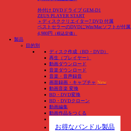
外付け DVDドライブ GEM-D1
ZEUS PLAYER START
＋ディスククリエイター7 DVD 付属
ベストセラーのDVDにWin/Macソフトが付
4,980円
（税込定価）
製品
目的別
ディスク作成（BD・DVD）
再生（プレイヤー）
動画ダウンロード
音楽ダウンロード
音楽・音声録音
画面録画・キャプチャ
New
動画音楽 変換
BD・DVD変換
BD・DVDクローン
動画編集
動画作品をつくる
スマホ管理
New
お得なバンドル製品