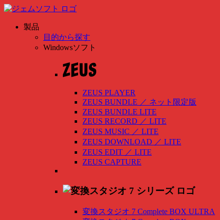
製品
目的から探す
Windowsソフト
ZEUS PLAYER
ZEUS BUNDLE
／
ネット限定版
ZEUS BUNDLE LITE
ZEUS RECORD
／
LITE
ZEUS MUSIC
／
LITE
ZEUS DOWNLOAD
／
LITE
ZEUS EDIT
／
LITE
ZEUS CAPTURE
変換スタジオ 7 Complete BOX ULTRA