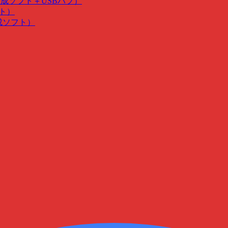
･作成ソフト＋USBハブ）
フト）
作成ソフト）