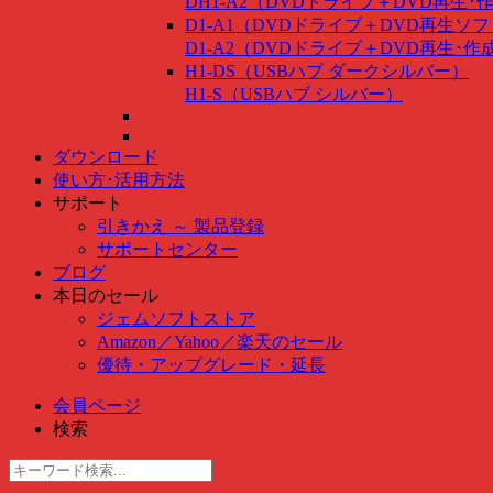
DH1-A2（DVDドライブ＋DVD再生
D1-A1（DVDドライブ＋DVD再生ソ
D1-A2（DVDドライブ＋DVD再生･
H1-DS（USBハブ ダークシルバー）
H1-S（USBハブ シルバー）
ダウンロード
使い方･活用方法
サポート
引きかえ ～ 製品登録
サポートセンター
ブログ
本日のセール
ジェムソフトストア
Amazon
／
Yahoo
／
楽天のセール
優待・アップグレード・延長
会員ページ
検索