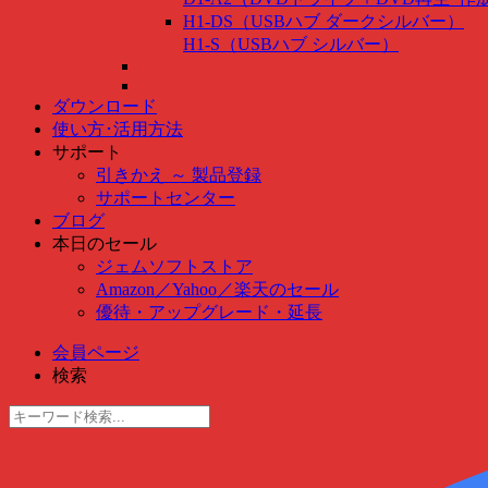
H1-DS（USBハブ ダークシルバー）
H1-S（USBハブ シルバー）
ダウンロード
使い方･活用方法
サポート
引きかえ ～ 製品登録
サポートセンター
ブログ
本日のセール
ジェムソフトストア
Amazon
／
Yahoo
／
楽天のセール
優待・アップグレード・延長
会員ページ
検索