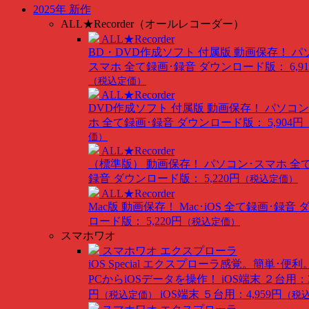
2025年 新作
ALL★Recorder（オールレコーダー）
ALL★Recorder
BD・DVD作成ソフト 付属版
動画保存！ パ
スマホ 全て録画･録音
ダウンロード版： 6,91
（税込定価）
ALL★Recorder
DVD作成ソフト 付属版
動画保存！ パソコン
ホ 全て録画･録音
ダウンロード版： 5,904円
価）
ALL★Recorder
（標準版）
動画保存！ パソコン･スマホ 全
録音
ダウンロード版： 5,220円
（税込定価）
ALL★Recorder
Mac版
動画保存！ Mac･iOS 全て録画･録音
ロード版： 5,220円
（税込定価）
スマホワオ
スマホワオ エクスプローラ
iOS Special
エクスプローラ感覚。簡単･便利
PCからiOSデータを操作！
iOS端末 ２台用：3
円
iOS端末 ５台用：4,959円
（税込定価）
（税