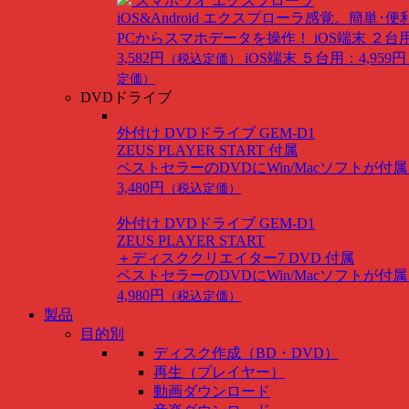
スマホワオ エクスプローラ
iOS&Android
エクスプローラ感覚。簡単･便
PCからスマホデータを操作！
iOS端末 ２台
3,582円
iOS端末 ５台用：4,959円
（税込定価）
定価）
DVDドライブ
外付け DVDドライブ GEM-D1
ZEUS PLAYER START 付属
ベストセラーのDVDにWin/Macソフトが付
3,480円
（税込定価）
外付け DVDドライブ GEM-D1
ZEUS PLAYER START
＋ディスククリエイター7 DVD 付属
ベストセラーのDVDにWin/Macソフトが付
4,980円
（税込定価）
製品
目的別
ディスク作成（BD・DVD）
再生（プレイヤー）
動画ダウンロード