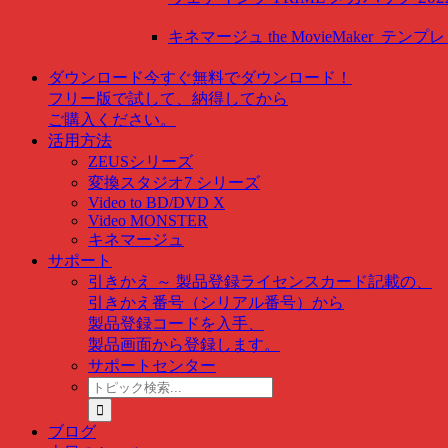
キネマージュ the MovieMaker
テンプレ
ダウンロード
今すぐ無料でダウンロード！
フリー版で試して、納得してから
ご購入ください。
活用方法
ZEUSシリーズ
変換スタジオ7 シリーズ
Video to BD/DVD X
Video MONSTER
キネマージュ
サポート
引きかえ ～ 製品登録
ライセンスカード記載の、
引きかえ番号（シリアル番号）から
製品登録コードを入手、
製品画面から登録します。
サポートセンター
ト
ピ
ッ
ブログ