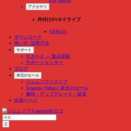
iOS Special
アクセサリ
外付けDVDドライブ
GEM-D1
ダウンロード
使い方･活用方法
サポート
引きかえ ～ 製品登録
サポートセンター
ブログ
本日のセール
ジェムソフトストア
Amazon / Yahoo / 楽天のセール
優待・アップグレード・延長
会員ページ
Skip
to
検
content
索
…