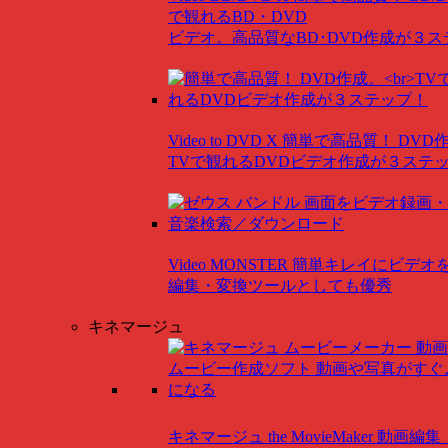
で観れるBD・DVD
ビデオ。高品質なBD･DVD作成が３
Video to DVD X
簡単で高品質！ DVD
TVで観れるDVDビデオ作成が３ステ
Video MONSTER
簡単キレイにビデオ
編集・変換ツールとしても優秀
キネマージュ
キネマージュ the MovieMaker
動画編集