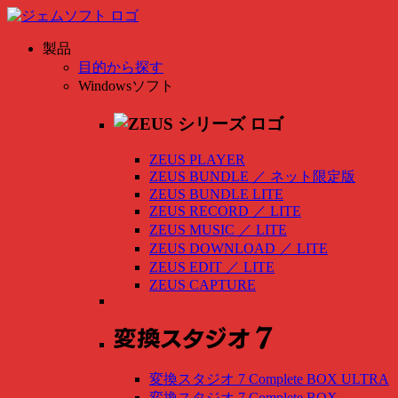
製品
目的から探す
Windowsソフト
ZEUS PLAYER
ZEUS BUNDLE
／
ネット限定版
ZEUS BUNDLE LITE
ZEUS RECORD
／
LITE
ZEUS MUSIC
／
LITE
ZEUS DOWNLOAD
／
LITE
ZEUS EDIT
／
LITE
ZEUS CAPTURE
変換スタジオ 7 Complete BOX ULTRA
変換スタジオ 7 Complete BOX