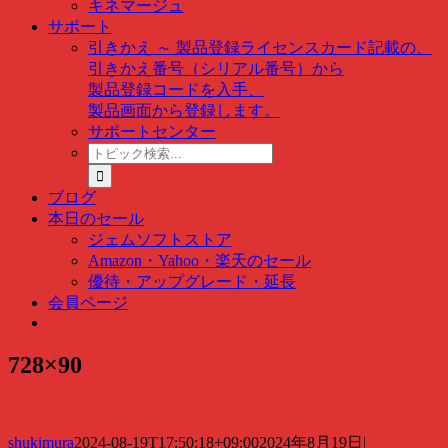
キネマージュ
サポート
引きかえ ～ 製品登録
ライセンスカード記載の、
引きかえ番号（シリアル番号）から
製品登録コードを入手、
製品画面から登録します。
サポートセンター
ト
ピ
ッ
ブログ
ク
本日のセール
検
ジェムソフトストア
索
Amazon・Yahoo・楽天のセール
…
優待・アップグレード・延長
会員ページ
728×90
shukimura
2024-08-19T17:50:18+09:00
2024年8月19日
|