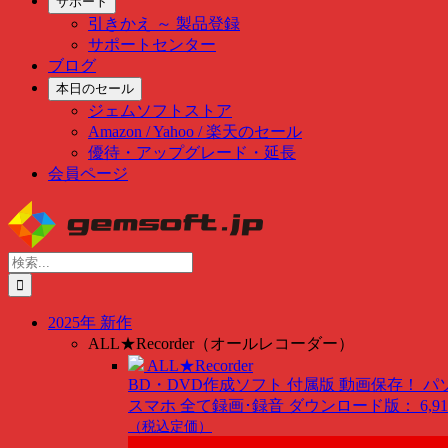
サポート
引きかえ ～ 製品登録
サポートセンター
ブログ
本日のセール
ジェムソフトストア
Amazon / Yahoo / 楽天のセール
優待・アップグレード・延長
会員ページ
Skip
to
content
検
索
…
2025年 新作
ALL★Recorder（オールレコーダー）
ALL★Recorder
BD・DVD作成ソフト 付属版
動画保存！ パ
スマホ 全て録画･録音
ダウンロード版： 6,91
（税込定価）