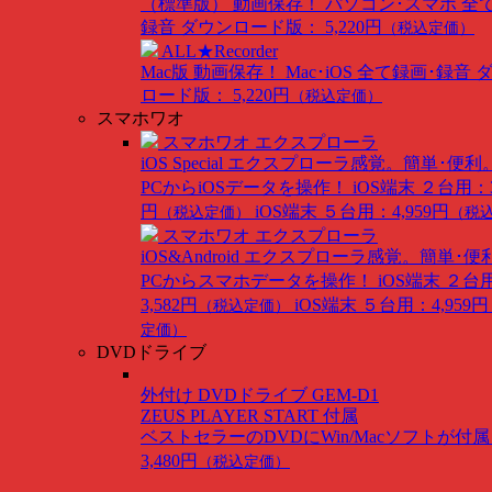
（標準版）
動画保存！ パソコン･スマホ 全
録音
ダウンロード版： 5,220円
（税込定価）
ALL★Recorder
Mac版
動画保存！ Mac･iOS 全て録画･録音
ロード版： 5,220円
（税込定価）
スマホワオ
スマホワオ エクスプローラ
iOS Special
エクスプローラ感覚。簡単･便利
PCからiOSデータを操作！
iOS端末 ２台用：3
円
iOS端末 ５台用：4,959円
（税込定価）
（税
スマホワオ エクスプローラ
iOS&Android
エクスプローラ感覚。簡単･便
PCからスマホデータを操作！
iOS端末 ２台
3,582円
iOS端末 ５台用：4,959円
（税込定価）
定価）
DVDドライブ
外付け DVDドライブ GEM-D1
ZEUS PLAYER START 付属
ベストセラーのDVDにWin/Macソフトが付
3,480円
（税込定価）