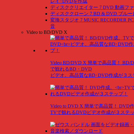
レイ･DVDを作成
ディスククリエイター 7 DVD
動画ファ
ディスククローン 7 BD & DVD
ブルー
変換スタジオ 7 MUSIC RECORDER
P
音
Video to BD/DVD X
Video BD/DVD X
簡単で高品質！ BD/
で観れるBD・DVD
ビデオ。高品質なBD･DVD作成が３
Video to DVD X
簡単で高品質！ DVD
TVで観れるDVDビデオ作成が３ステ