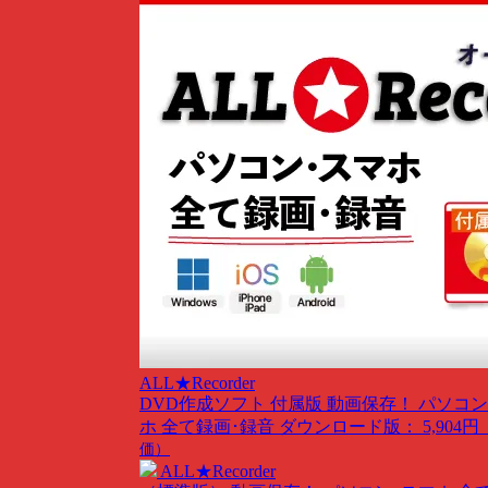
ALL★Recorder
DVD作成ソフト 付属版
動画保存！ パソコン
ホ 全て録画･録音
ダウンロード版： 5,904円
価）
ALL★Recorder