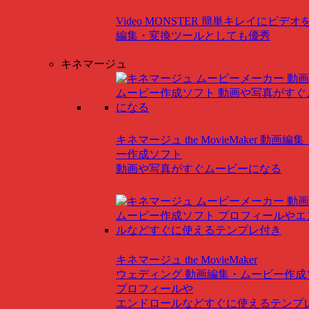
Video MONSTER
簡単キレイにビデオ
編集・変換ツールとしても優秀
キネマージュ
キネマージュ the MovieMaker
動画編集
ー作成ソフト
動画や写真がすぐムービーになる
キネマージュ the MovieMaker
ウェディング
動画編集・ムービー作成
プロフィールや
エンドロールなどすぐに使えるテンプ