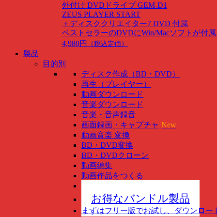
外付け DVDドライブ GEM-D1
ZEUS PLAYER START
＋ディスククリエイター7 DVD 付属
ベストセラーのDVDにWin/Macソフトが付
4,980円
（税込定価）
製品
目的別
ディスク作成（BD・DVD）
再生（プレイヤー）
動画ダウンロード
音楽ダウンロード
音楽・音声録音
画面録画・キャプチャ
New
動画音楽 変換
BD・DVD変換
BD・DVDクローン
動画編集
動画作品をつくる
スマホ管理
New
お得なバンドル製品
まずはフリー版でお試し、ダウンロー