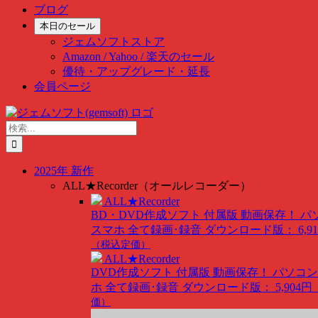
ブログ
本日のセール
ジェムソフトストア
Amazon / Yahoo / 楽天のセール
優待・アップグレード・延長
会員ページ
Skip
to
検
content
索
…
2025年 新作
ALL★Recorder（オールレコーダー）
ALL★Recorder
BD・DVD作成ソフト 付属版
動画保存！ パ
スマホ 全て録画･録音
ダウンロード版： 6,91
（税込定価）
ALL★Recorder
DVD作成ソフト 付属版
動画保存！ パソコン
ホ 全て録画･録音
ダウンロード版： 5,904円
価）