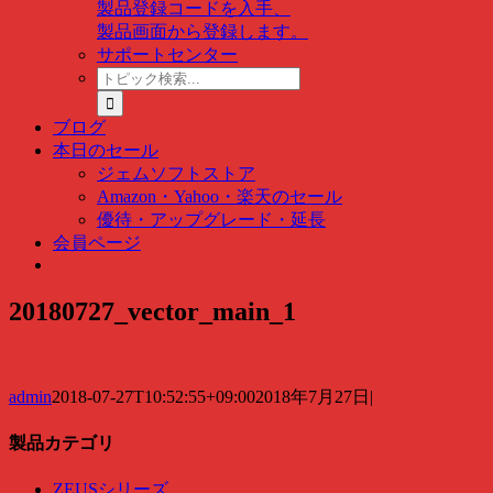
製品登録コードを入手、
製品画面から登録します。
サポートセンター
ト
ピ
ッ
ブログ
ク
本日のセール
検
ジェムソフトストア
索
Amazon・Yahoo・楽天のセール
…
優待・アップグレード・延長
会員ページ
20180727_vector_main_1
admin
2018-07-27T10:52:55+09:00
2018年7月27日
|
製品カテゴリ
ZEUSシリーズ