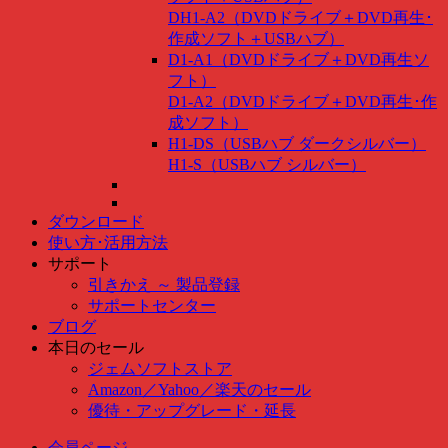
DH1-A2（DVDドライブ＋DVD再生･
作成ソフト＋USBハブ）
D1-A1（DVDドライブ＋DVD再生ソ
フト）
D1-A2（DVDドライブ＋DVD再生･作
成ソフト）
H1-DS（USBハブ ダークシルバー）
H1-S（USBハブ シルバー）
ダウンロード
使い方･活用方法
サポート
引きかえ ～ 製品登録
サポートセンター
ブログ
本日のセール
ジェムソフトストア
Amazon
／
Yahoo
／
楽天のセール
優待・アップグレード・延長
会員ページ