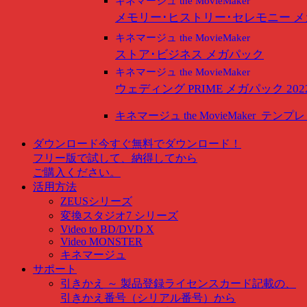
キネマージュ the MovieMaker
メモリー･ヒストリー･セレモニー 
キネマージュ the MovieMaker
ストア･ビジネス メガパック
キネマージュ the MovieMaker
ウェディング PRIME メガパック 202
キネマージュ the MovieMaker
テンプレ
ダウンロード
今すぐ無料でダウンロード！
フリー版で試して、納得してから
ご購入ください。
活用方法
ZEUSシリーズ
変換スタジオ7 シリーズ
Video to BD/DVD X
Video MONSTER
キネマージュ
サポート
引きかえ ～ 製品登録
ライセンスカード記載の、
引きかえ番号（シリアル番号）から