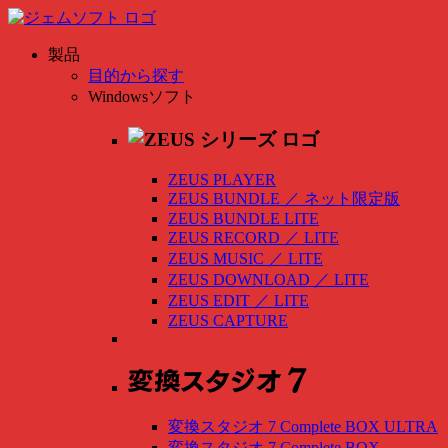
製品
目的から探す
Windowsソフト
ZEUS PLAYER
ZEUS BUNDLE
／
ネット限定版
ZEUS BUNDLE LITE
ZEUS RECORD
／
LITE
ZEUS MUSIC
／
LITE
ZEUS DOWNLOAD
／
LITE
ZEUS EDIT
／
LITE
ZEUS CAPTURE
変換スタジオ 7 Complete BOX ULTRA
変換スタジオ 7 Complete BOX