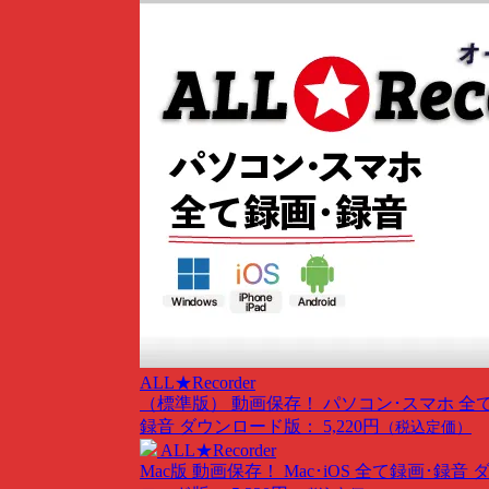
ALL★Recorder
（標準版）
動画保存！ パソコン･スマホ 全
録音
ダウンロード版： 5,220円
（税込定価）
ALL★Recorder
Mac版
動画保存！ Mac･iOS 全て録画･録音