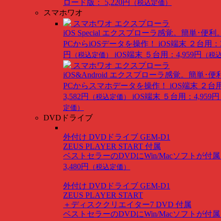
ロード版： 5,220円
（税込定価）
スマホワオ
スマホワオ エクスプローラ
iOS Special
エクスプローラ感覚。簡単･便利
PCからiOSデータを操作！
iOS端末 ２台用：3
円
iOS端末 ５台用：4,959円
（税込定価）
（税
スマホワオ エクスプローラ
iOS&Android
エクスプローラ感覚。簡単･便
PCからスマホデータを操作！
iOS端末 ２台
3,582円
iOS端末 ５台用：4,959円
（税込定価）
定価）
DVDドライブ
外付け DVDドライブ GEM-D1
ZEUS PLAYER START 付属
ベストセラーのDVDにWin/Macソフトが付
3,480円
（税込定価）
外付け DVDドライブ GEM-D1
ZEUS PLAYER START
＋ディスククリエイター7 DVD 付属
ベストセラーのDVDにWin/Macソフトが付