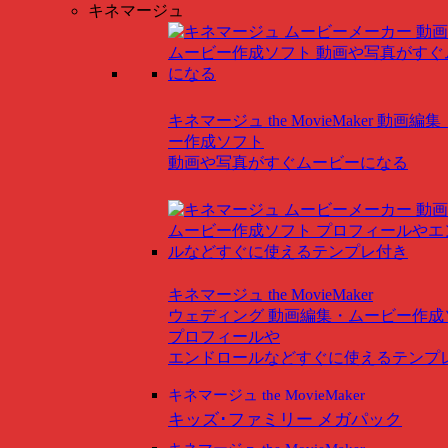
キネマージュ
キネマージュ the MovieMaker
動画編集
ー作成ソフト
動画や写真がすぐムービーになる
キネマージュ the MovieMaker
ウェディング
動画編集・ムービー作成
プロフィールや
エンドロールなどすぐに使えるテンプ
キネマージュ the MovieMaker
キッズ･ファミリー メガパック