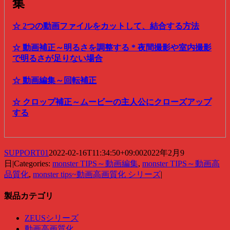
集
☆ 2つの動画ファイルをカットして、結合する方法
☆ 動画補正～明るさを調整する * 夜間撮影や室内撮影
で明るさが足りない場合
☆ 動画編集～回転補正
☆ クロップ補正～ムービーの主人公にクローズアップ
する
SUPPORT01
2022-02-16T11:34:50+09:00
2022年2月9
日
|
Categories:
monster TIPS～動画編集
,
monster TIPS～動画高
品質化
,
monster tips~動画高画質化 シリーズ
|
製品カテゴリ
ZEUSシリーズ
動画高画質化