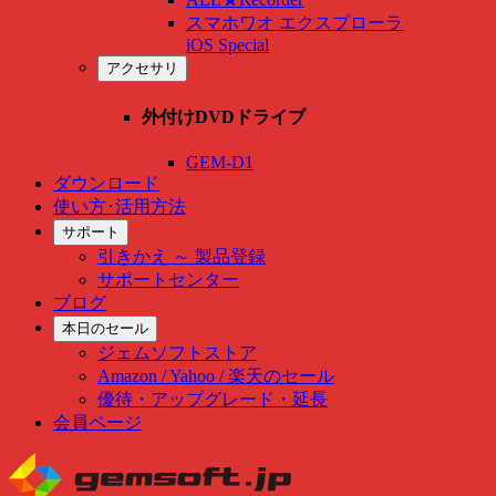
スマホワオ エクスプローラ
iOS Special
アクセサリ
外付けDVDドライブ
GEM-D1
ダウンロード
使い方･活用方法
サポート
引きかえ ～ 製品登録
サポートセンター
ブログ
本日のセール
ジェムソフトストア
Amazon / Yahoo / 楽天のセール
優待・アップグレード・延長
会員ページ
Skip
to