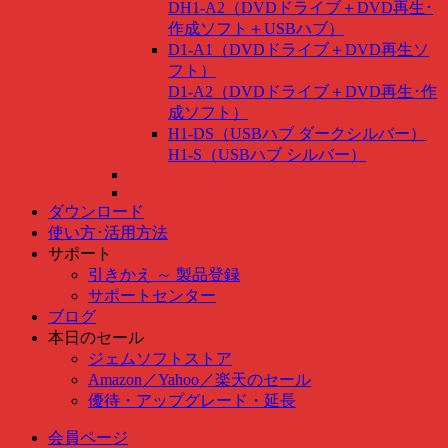
DH1-A2（DVDドライブ＋DVD再生･
作成ソフト＋USBハブ）
D1-A1（DVDドライブ＋DVD再生ソ
フト）
D1-A2（DVDドライブ＋DVD再生･作
成ソフト）
H1-DS（USBハブ ダークシルバー）
H1-S（USBハブ シルバー）
ダウンロード
使い方･活用方法
サポート
引きかえ ～ 製品登録
サポートセンター
ブログ
本日のセール
ジェムソフトストア
Amazon
／
Yahoo
／
楽天のセール
優待・アップグレード・延長
会員ページ