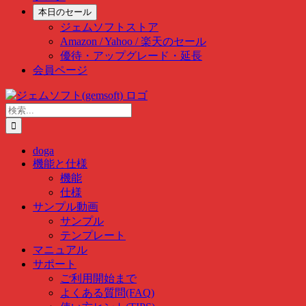
本日のセール
ジェムソフトストア
Amazon / Yahoo / 楽天のセール
優待・アップグレード・延長
会員ページ
Skip
to
検
content
索
…
doga
機能と仕様
機能
仕様
サンプル動画
サンプル
テンプレート
マニュアル
サポート
ご利用開始まで
よくある質問(FAQ)