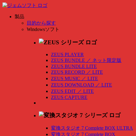
製品
目的から探す
Windowsソフト
ZEUS PLAYER
ZEUS BUNDLE
／
ネット限定版
ZEUS BUNDLE LITE
ZEUS RECORD
／
LITE
ZEUS MUSIC
／
LITE
ZEUS DOWNLOAD
／
LITE
ZEUS EDIT
／
LITE
ZEUS CAPTURE
変換スタジオ 7 Complete BOX ULTRA
変換スタジオ 7 Complete BOX