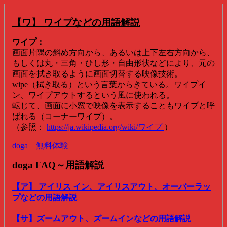
【ワ】 ワイプなどの用語解説
ワイプ：
画面片隅の斜め方向から、あるいは上下左右方向から、
もしくは丸・三角・ひし形・自由形状などにより、元の
画面を拭き取るように画面切替する映像技術。
wipe（拭き取る）という言葉からきている。ワイプイ
ン、ワイプアウトするという風に使われる。
転じて、画面に小窓で映像を表示することもワイプと呼
ばれる（コーナーワイプ）。
（参照：
https://ja.wikipedia.org/wiki/ワイプ
）
doga 無料体験
doga FAQ～用語解説
【ア】 アイリス イン、アイリスアウト、オーバーラッ
プなどの用語解説
【サ】ズームアウト、ズームインなどの用語解説