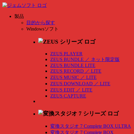
製品
目的から探す
Windowsソフト
ZEUS PLAYER
ZEUS BUNDLE
／
ネット限定版
ZEUS BUNDLE LITE
ZEUS RECORD
／
LITE
ZEUS MUSIC
／
LITE
ZEUS DOWNLOAD
／
LITE
ZEUS EDIT
／
LITE
ZEUS CAPTURE
変換スタジオ 7 Complete BOX ULTRA
変換スタジオ 7 Complete BOX