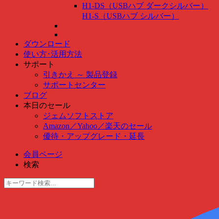
H1-DS（USBハブ ダークシルバー）
H1-S（USBハブ シルバー）
ダウンロード
使い方･活用方法
サポート
引きかえ ～ 製品登録
サポートセンター
ブログ
本日のセール
ジェムソフトストア
Amazon
／
Yahoo
／
楽天のセール
優待・アップグレード・延長
会員ページ
検索