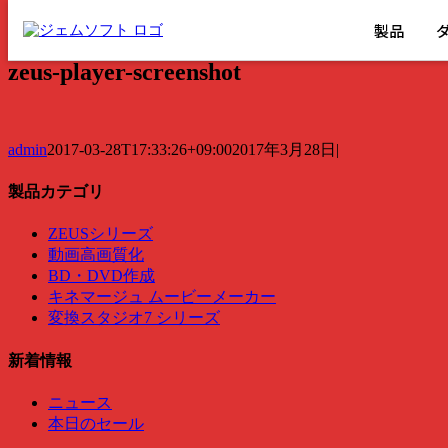
製品
Skip
zeus-player-screenshot
to
content
admin
2017-03-28T17:33:26+09:00
2017年3月28日
|
製品カテゴリ
ZEUSシリーズ
動画高画質化
BD・DVD作成
キネマージュ ムービーメーカー
変換スタジオ7 シリーズ
新着情報
ニュース
本日のセール