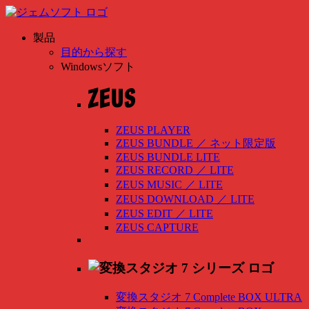
製品
目的から探す
Windowsソフト
ZEUS PLAYER
ZEUS BUNDLE
／
ネット限定版
ZEUS BUNDLE LITE
ZEUS RECORD
／
LITE
ZEUS MUSIC
／
LITE
ZEUS DOWNLOAD
／
LITE
ZEUS EDIT
／
LITE
ZEUS CAPTURE
変換スタジオ 7 Complete BOX ULTRA