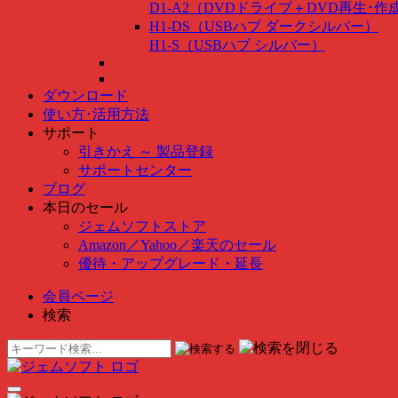
D1-A2（DVDドライブ＋DVD再生･
H1-DS（USBハブ ダークシルバー）
H1-S（USBハブ シルバー）
ダウンロード
使い方･活用方法
サポート
引きかえ ～ 製品登録
サポートセンター
ブログ
本日のセール
ジェムソフトストア
Amazon
／
Yahoo
／
楽天のセール
優待・アップグレード・延長
会員ページ
検索