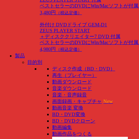
ベストセラーのDVDにWin/Macソフトが付
3,480円
（税込定価）
外付け DVDドライブ GEM-D1
ZEUS PLAYER START
＋ディスククリエイター7 DVD 付属
ベストセラーのDVDにWin/Macソフトが付
4,980円
（税込定価）
製品
目的別
ディスク作成（BD・DVD）
再生（プレイヤー）
動画ダウンロード
音楽ダウンロード
音楽・音声録音
画面録画・キャプチャ
New
動画音楽 変換
BD・DVD変換
BD・DVDクローン
動画編集
動画作品をつくる