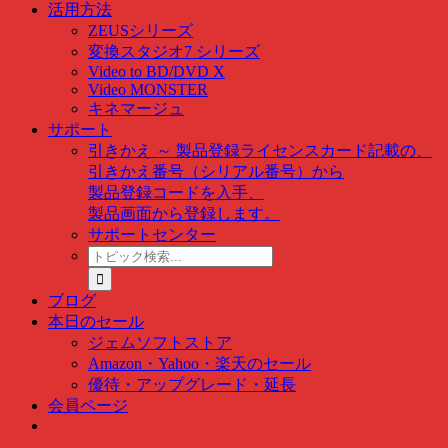
活用方法
ZEUSシリーズ
変換スタジオ7 シリーズ
Video to BD/DVD X
Video MONSTER
キネマージュ
サポート
引きかえ ～ 製品登録
ライセンスカード記載の、
引きかえ番号（シリアル番号）から
製品登録コードを入手、
製品画面から登録します。
サポートセンター
ト
ピ
ッ
ブログ
ク
本日のセール
検
ジェムソフトストア
索
Amazon・Yahoo・楽天のセール
…
優待・アップグレード・延長
会員ページ