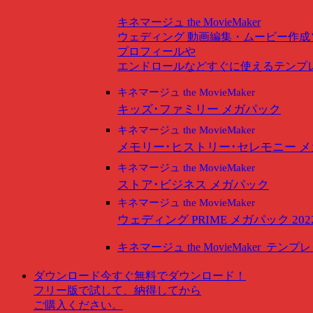
キネマージュ the MovieMaker
ウェディング
動画編集・ムービー作成
プロフィールや
エンドロールなどすぐに使えるテンプ
キネマージュ the MovieMaker
キッズ･ファミリー メガパック
キネマージュ the MovieMaker
メモリー･ヒストリー･セレモニー 
キネマージュ the MovieMaker
ストア･ビジネス メガパック
キネマージュ the MovieMaker
ウェディング PRIME メガパック 202
キネマージュ the MovieMaker
テンプレ
ダウンロード
今すぐ無料でダウンロード！
フリー版で試して、納得してから
ご購入ください。