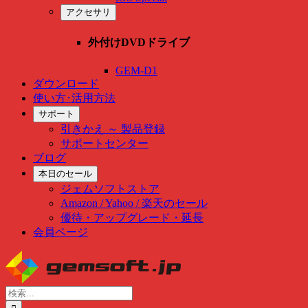
アクセサリ
外付けDVDドライブ
GEM-D1
ダウンロード
使い方･活用方法
サポート
引きかえ ～ 製品登録
サポートセンター
ブログ
本日のセール
ジェムソフトストア
Amazon / Yahoo / 楽天のセール
優待・アップグレード・延長
会員ページ
Skip
to
content
検
索