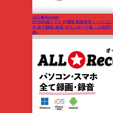
ALL★Recorder
DVD作成ソフト 付属版
動画保存！ パソコン
ホ 全て録画･録音
ダウンロード版： 5,904円
価）