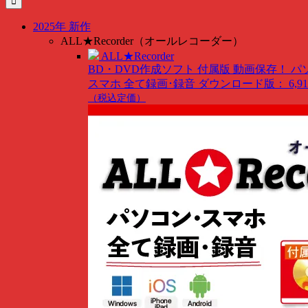
…
2025年 新作
ALL★Recorder（オールレコーダー）
ALL★Recorder
BD・DVD作成ソフト 付属版
動画保存！ パ
スマホ 全て録画･録音
ダウンロード版： 6,91
（税込定価）