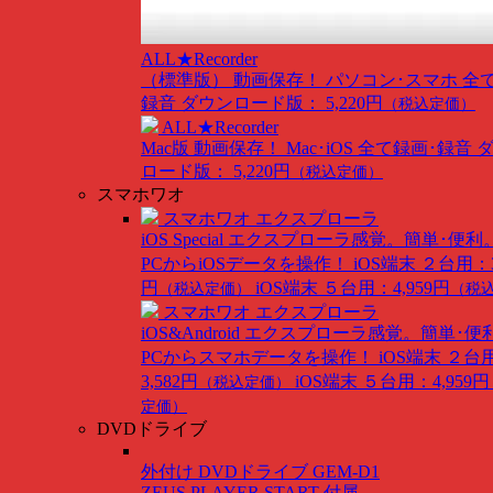
ALL★Recorder
（標準版）
動画保存！ パソコン･スマホ 全
録音
ダウンロード版： 5,220円
（税込定価）
ALL★Recorder
Mac版
動画保存！ Mac･iOS 全て録画･録音
ロード版： 5,220円
（税込定価）
スマホワオ
スマホワオ エクスプローラ
iOS Special
エクスプローラ感覚。簡単･便利
PCからiOSデータを操作！
iOS端末 ２台用：3
円
iOS端末 ５台用：4,959円
（税込定価）
（税
スマホワオ エクスプローラ
iOS&Android
エクスプローラ感覚。簡単･便
PCからスマホデータを操作！
iOS端末 ２台
3,582円
iOS端末 ５台用：4,959円
（税込定価）
定価）
DVDドライブ
外付け DVDドライブ GEM-D1
ZEUS PLAYER START 付属